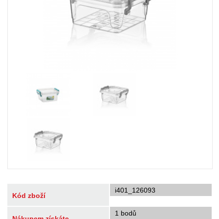
i401_126093
Kód zboží
1 bodů
Nákupem získáte