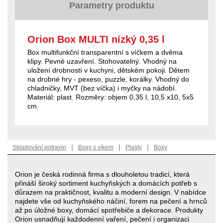
Parametry produktu
Orion Box MULTI nízký 0,35 l
Box multifunkční transparentní s víčkem a dvěma
klipy. Pevné uzavření. Stohovatelný. Vhodný na
uložení drobností v kuchyni, dětském pokoji. Dětem
na drobné hry - pexeso, puzzle, korálky. Vhodný do
chladničky, MVT (bez víčka) i myčky na nádobí.
Materiál: plast. Rozměry: objem 0,35 l, 10,5 x10, 5x5
cm.
|
|
|
Skladování potravin
Boxy s víkem
Plasty
Boxy
Orion je česká rodinná firma s dlouholetou tradicí, která
přináší široký sortiment kuchyňských a domácích potřeb s
důrazem na praktičnost, kvalitu a moderní design. V nabídce
najdete vše od kuchyňského náčiní, forem na pečení a hrnců
až po úložné boxy, domácí spotřebiče a dekorace. Produkty
Orion usnadňují každodenní vaření, pečení i organizaci