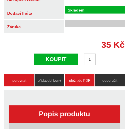
Skladem
Dodací lhůta
Záruka
35
Kč
KOUPIT
porovnat
přidat oblíbený
uložit do PDF
doporučit
Popis produktu