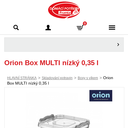
Domácí potřeby
0
Franta - Příbram
Orion Box MULTI nízký 0,35 l
>
>
>
Orion
HLAVNÍ STRÁNKA
Skladování potravin
Boxy s víkem
Box MULTI nízký 0,35 l