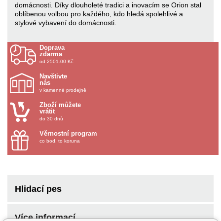
domácnosti. Díky dlouholeté tradici a inovacím se Orion stal
oblíbenou volbou pro každého, kdo hledá spolehlivé a
stylové vybavení do domácnosti.
Doprava
zdarma
od 2501.00 Kč
Navštivte
nás
v kamenné prodejně
Zboží můžete
vrátit
do 30 dnů
Věrnostní program
co bod, to koruna
Hlidací pes
Více informací