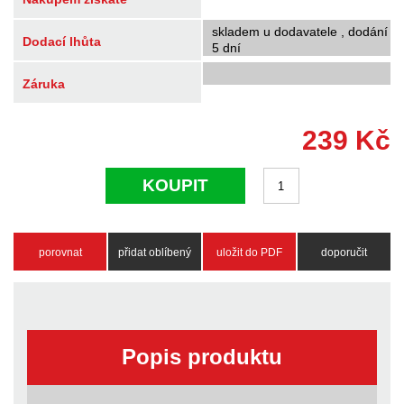
skladem u dodavatele , dodání
Dodací lhůta
5 dní
Záruka
239
Kč
KOUPIT
porovnat
přidat oblíbený
uložit do PDF
doporučit
Popis produktu