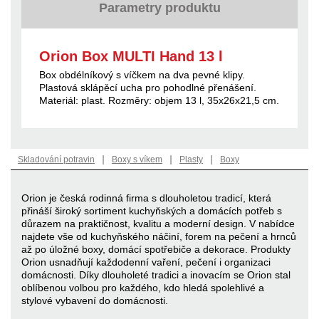
Parametry produktu
Orion Box MULTI Hand 13 l
Box obdélníkový s víčkem na dva pevné klipy.
Plastová sklápěcí ucha pro pohodlné přenášení.
Materiál: plast. Rozměry: objem 13 l, 35x26x21,5 cm.
|
|
|
Skladování potravin
Boxy s víkem
Plasty
Boxy
Orion je česká rodinná firma s dlouholetou tradicí, která
přináší široký sortiment kuchyňských a domácích potřeb s
důrazem na praktičnost, kvalitu a moderní design. V nabídce
najdete vše od kuchyňského náčiní, forem na pečení a hrnců
až po úložné boxy, domácí spotřebiče a dekorace. Produkty
Orion usnadňují každodenní vaření, pečení i organizaci
domácnosti. Díky dlouholeté tradici a inovacím se Orion stal
oblíbenou volbou pro každého, kdo hledá spolehlivé a
stylové vybavení do domácnosti.