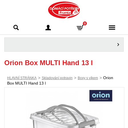
Domácí potřeby
0
Franta - Příbram
Orion Box MULTI Hand 13 l
>
>
>
Orion
HLAVNÍ STRÁNKA
Skladování potravin
Boxy s víkem
Box MULTI Hand 13 l