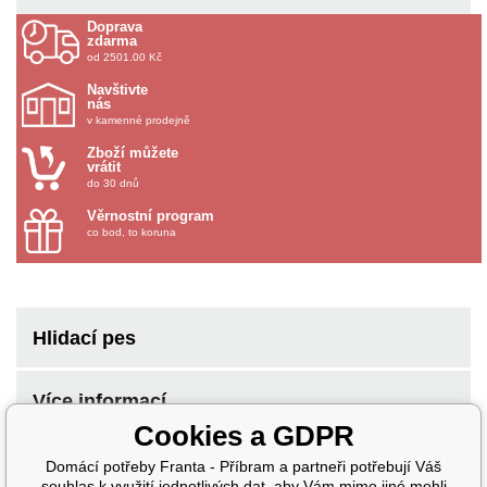
Doprava
zdarma
od 2501.00 Kč
Navštivte
nás
v kamenné prodejně
Zboží můžete
vrátit
do 30 dnů
Věrnostní program
co bod, to koruna
Hlidací pes
Více informací
Cookies a GDPR
Domácí potřeby Franta - Příbram a partneři potřebují Váš
souhlas k využití jednotlivých dat, aby Vám mimo jiné mohli