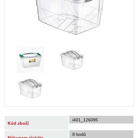
i401_126095
Kód zboží
8 bodů
Nákupem získáte