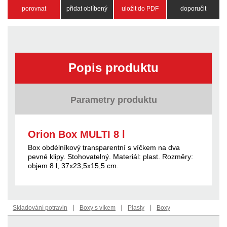
porovnat
přidat oblíbený
uložit do PDF
doporučit
Popis produktu
Parametry produktu
Orion Box MULTI 8 l
Box obdélníkový transparentní s víčkem na dva
pevné klipy. Stohovatelný. Materiál: plast. Rozměry:
objem 8 l, 37x23,5x15,5 cm.
|
|
|
Skladování potravin
Boxy s víkem
Plasty
Boxy