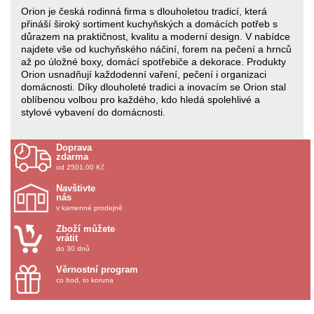
Orion je česká rodinná firma s dlouholetou tradicí, která
přináší široký sortiment kuchyňských a domácích potřeb s
důrazem na praktičnost, kvalitu a moderní design. V nabídce
najdete vše od kuchyňského náčiní, forem na pečení a hrnců
až po úložné boxy, domácí spotřebiče a dekorace. Produkty
Orion usnadňují každodenní vaření, pečení i organizaci
domácnosti. Díky dlouholeté tradici a inovacím se Orion stal
oblíbenou volbou pro každého, kdo hledá spolehlivé a
stylové vybavení do domácnosti.
Doprava
zdarma
od 2501.00 Kč
Navštivte
nás
v kamenné prodejně
Zboží můžete
vrátit
do 30 dnů
Věrnostní program
co bod, to koruna