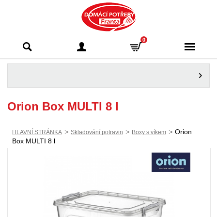
Domácí potřeby
0
Franta - Příbram
Orion Box MULTI 8 l
>
>
>
Orion
HLAVNÍ STRÁNKA
Skladování potravin
Boxy s víkem
Box MULTI 8 l