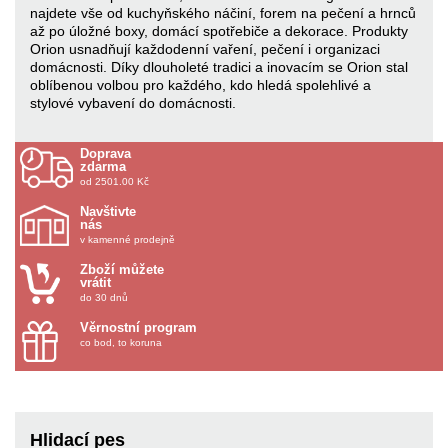
najdete vše od kuchyňského náčiní, forem na pečení a hrnců
až po úložné boxy, domácí spotřebiče a dekorace. Produkty
Orion usnadňují každodenní vaření, pečení i organizaci
domácnosti. Díky dlouholeté tradici a inovacím se Orion stal
oblíbenou volbou pro každého, kdo hledá spolehlivé a
stylové vybavení do domácnosti.
Doprava
zdarma
od 2501.00 Kč
Navštivte
nás
v kamenné prodejně
Zboží můžete
vrátit
do 30 dnů
Věrnostní program
co bod, to koruna
Hlidací pes