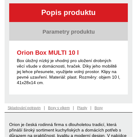
Popis produktu
Parametry produktu
Orion Box MULTI 10 l
Box úložný nízký je vhodný pro uložení drobných
věcí všude v domácnosti, hraček. Díky jeho mobilitě
jej lehce přesunete, využijete volný prostor. Klipy na
pevné uzavření. Materiál: plast. Rozměry: objem 10 l,
41x28x14 cm.
|
|
|
Skladování potravin
Boxy s víkem
Plasty
Boxy
Orion je česká rodinná firma s dlouholetou tradicí, která
přináší široký sortiment kuchyňských a domácích potřeb s
důrazem na praktičnost, kvalitu a moderní design. V nabídce