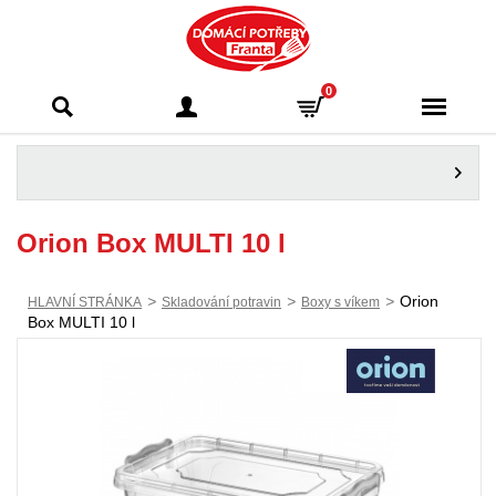
Domácí potřeby
0
Franta - Příbram
Orion Box MULTI 10 l
>
>
>
Orion
HLAVNÍ STRÁNKA
Skladování potravin
Boxy s víkem
Box MULTI 10 l