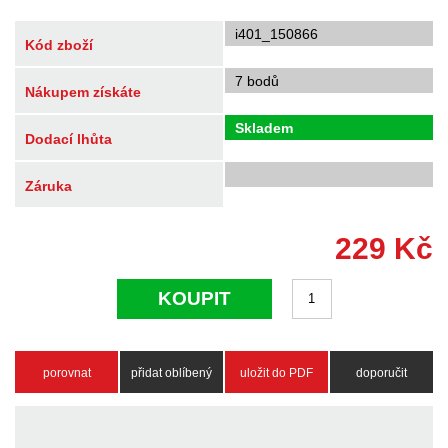
i401_150866
Kód zboží
7 bodů
Nákupem získáte
Skladem
Dodací lhůta
Záruka
229
Kč
KOUPIT
porovnat
přidat oblíbený
uložit do PDF
doporučit