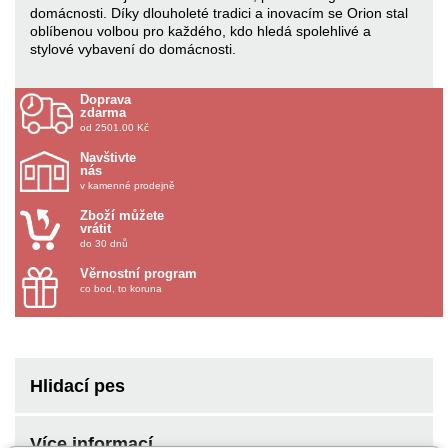
domácnosti. Díky dlouholeté tradici a inovacím se Orion stal
oblíbenou volbou pro každého, kdo hledá spolehlivé a
stylové vybavení do domácnosti.
Doprava
zdarma
od 2501.00 Kč
Navštivte
nás
v kamenné prodejně
Zboží můžete
vrátit
do 30 dnů
Věrnostní program
co bod, to koruna
Hlidací pes
Více informací