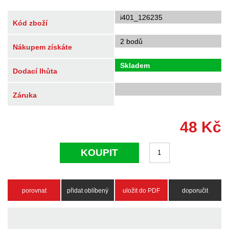
i401_126235
Kód zboží
2 bodů
Nákupem získáte
Skladem
Dodací lhůta
Záruka
48
Kč
KOUPIT
porovnat
přidat oblíbený
uložit do PDF
doporučit