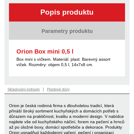
Popis produktu
Parametry produktu
Orion Box mini 0,5 l
Box mini s víčkem. Materiál: plast. Barevný assort
víček. Rozměry: objem 0,5 l, 14x7x8 cm.
|
Skladování potravin
Plastové dózy
Orion je česká rodinná firma s dlouholetou tradicí, která
přináší široký sortiment kuchyňských a domácích potřeb s
důrazem na praktičnost, kvalitu a moderní design. V nabídce
najdete vše od kuchyňského náčiní, forem na pečení a hrnců
až po úložné boxy, domácí spotřebiče a dekorace. Produkty
Orion usnadňují každodenní vaření, pečení i organizaci