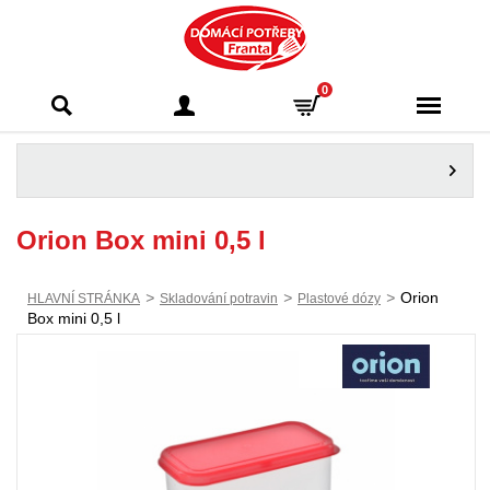
Domácí potřeby
0
Franta - Příbram
Orion Box mini 0,5 l
>
>
>
Orion
HLAVNÍ STRÁNKA
Skladování potravin
Plastové dózy
Box mini 0,5 l