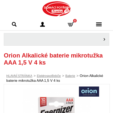
Domácí potřeby
0
Franta - Příbram
Orion Alkalické baterie mikrotužka
AAA 1,5 V 4 ks
>
>
>
Orion Alkalické
HLAVNÍ STRÁNKA
Elektrospotřebiče
Baterie
baterie mikrotužka AAA 1,5 V 4 ks