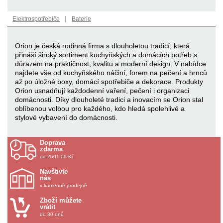
|
Elektrospotřebiče
Baterie
Orion je česká rodinná firma s dlouholetou tradicí, která
přináší široký sortiment kuchyňských a domácích potřeb s
důrazem na praktičnost, kvalitu a moderní design. V nabídce
najdete vše od kuchyňského náčiní, forem na pečení a hrnců
až po úložné boxy, domácí spotřebiče a dekorace. Produkty
Orion usnadňují každodenní vaření, pečení i organizaci
domácnosti. Díky dlouholeté tradici a inovacím se Orion stal
oblíbenou volbou pro každého, kdo hledá spolehlivé a
stylové vybavení do domácnosti.
Doprava
zdarma
od 2501.00 Kč
Navštivte
nás
v kamenné prodejně
Zboží můžete
vrátit
do 30 dnů