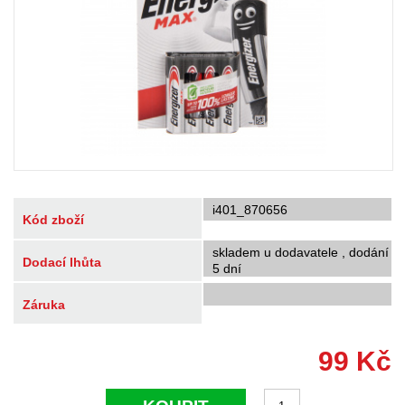
i401_870656
Kód zboží
skladem u dodavatele , dodání
Dodací lhůta
5 dní
Záruka
99
Kč