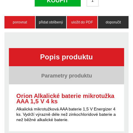
KOUPIT
porovnat
přidat oblíbený
uložit do PDF
doporučit
Popis produktu
Parametry produktu
Orion Alkalické baterie mikrotužka
AAA 1,5 V 4 ks
Alkalická mikrotužková AAA baterie 1,5 V Energizer 4
ks. Vydrží výrazně déle než zinkochloridové baterie a
než běžné alkalické baterie.