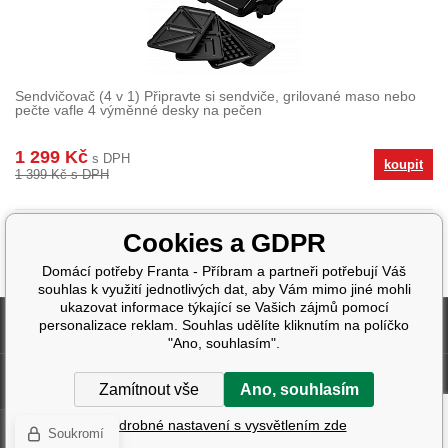
Sendvičovač (4 v 1) Připravte si sendviče, grilované maso nebo
pečte vafle 4 výměnné desky na pečen
1 299 Kč
s DPH
koupit
1 399 Kč s DPH
Cookies a GDPR
Domácí potřeby Franta - Příbram a partneři potřebují Váš
souhlas k využití jednotlivých dat, aby Vám mimo jiné mohli
ukazovat informace týkající se Vašich zájmů pomocí
Fakturační údaje
personalizace reklam. Souhlas udělíte kliknutím na políčko
"Ano, souhlasím".
Další informace
Zamítnout vše
Ano, souhlasím
Podrobné nastavení s vysvětlením zde
Soukromí
Tvorba a pronájem eshopů
BINARGON.cz
| Design:
Smartim.cz