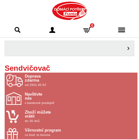
Domácí potřeby
0
Franta - Příbram
Sendvičovač
Doprava
zdarma
od 2501.00 Kč
Navštivte
nás
v kamenné prodejně
Zboží můžete
vrátit
do 30 dnů
Věrnostní program
co bod, to koruna