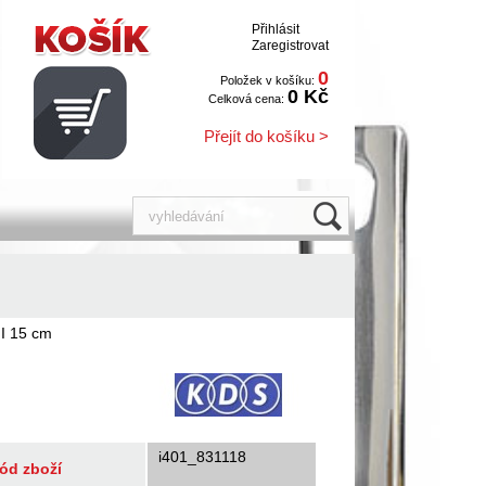
Přihlásit
Zaregistrovat
0
Položek v košíku:
0 Kč
Celková cena:
Přejít do košíku >
I 15 cm
i401_831118
ód zboží