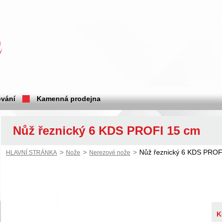
vání
Kamenná prodejna
Nůž řeznický 6 KDS PROFI 15 cm
>
>
>
Nůž řeznický 6 KDS PROF
HLAVNÍ STRÁNKA
Nože
Nerezové nože
K