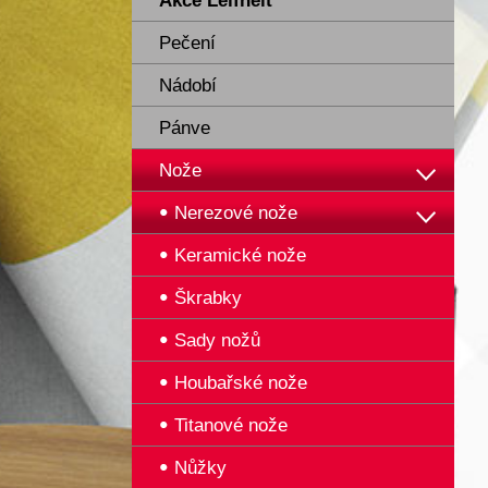
Akce Leifheit
Pečení
Nádobí
Pánve
Nože
Nerezové nože
Keramické nože
Škrabky
Sady nožů
Houbařské nože
Titanové nože
Nůžky