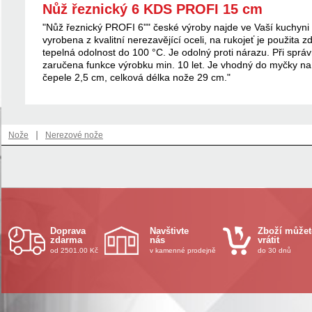
Nůž řeznický 6 KDS PROFI 15 cm
"Nůž řeznický PROFI 6"" české výroby najde ve Vaší kuchyni š
vyrobena z kvalitní nerezavějící oceli, na rukojeť je použita
tepelná odolnost do 100 °C. Je odolný proti nárazu. Při spr
zaručena funkce výrobku min. 10 let. Je vhodný do myčky na 
čepele 2,5 cm, celková délka nože 29 cm."
|
Nože
Nerezové nože
Doprava
Navštivte
Zboží můžet
zdarma
nás
vrátit
od 2501.00 Kč
v kamenné prodejně
do 30 dnů