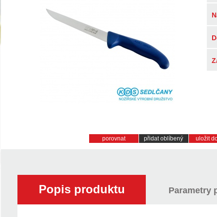
N
D
Z
porovnat
přidat oblíbený
uložit 
Popis produktu
Parametry 