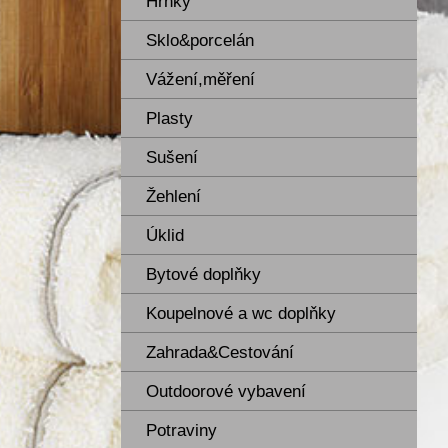
Hrnky
Sklo&porcelán
Vážení,měření
Plasty
Sušení
Žehlení
Úklid
Bytové doplňky
Koupelnové a wc doplňky
Zahrada&Cestování
Outdoorové vybavení
Potraviny