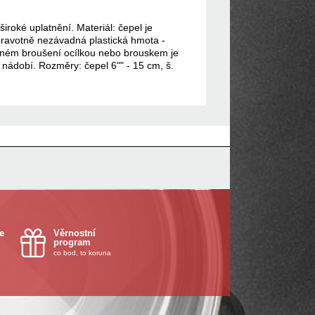
iroké uplatnění. Materiál: čepel je
 zdravotně nezávadná plastická hmota -
ávném broušení ocílkou nebo brouskem je
nádobí. Rozměry: čepel 6"" - 15 cm, š.
e
Věrnostní
program
co bod, to koruna