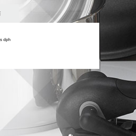
í
s dph