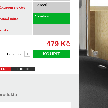
12 bodů
ákupem získáte
Skladem
odací lhůta
áruka
479
Kč
KOUPIT
Počet ks
do PDF
doporučit
produktu