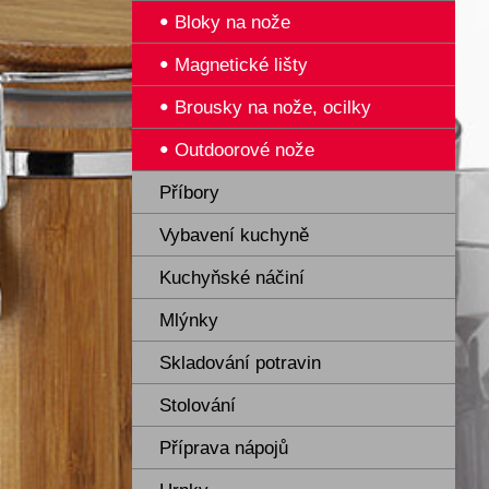
Bloky na nože
Magnetické lišty
Brousky na nože, ocilky
Outdoorové nože
Příbory
Vybavení kuchyně
Kuchyňské náčiní
Mlýnky
Skladování potravin
Stolování
Příprava nápojů