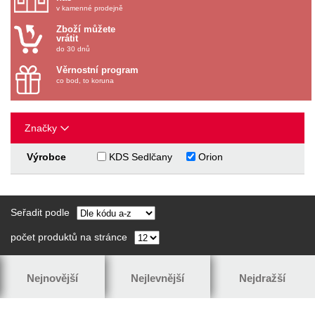
v kamenné prodejně
Zboží můžete
vrátit
do 30 dnů
Věrnostní program
co bod, to koruna
Značky
Výrobce
KDS Sedlčany
Orion
Seřadit podle
počet produktů na stránce
Nejnovější
Nejlevnější
Nejdražší