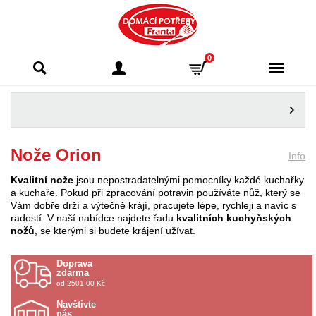
Domácí potřeby
0
Franta - Příbram
Nože Orion
Info
Kvalitní nože
jsou nepostradatelnými pomocníky každé kuchařky
a kuchaře. Pokud při zpracování potravin používáte nůž, který se
Vám dobře drží a výtečně krájí, pracujete lépe, rychleji a navíc s
radostí. V naší nabídce najdete řadu
kvalitních kuchyňských
nožů
, se kterými si budete krájení užívat.
Doprava
zdarma
od 2501.00 Kč
Navštivte
nás