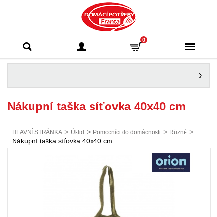
Domácí potřeby
0
Franta - Příbram
Nákupní taška síťovka 40x40 cm
>
>
>
>
HLAVNÍ STRÁNKA
Úklid
Pomocníci do domácnosti
Různé
Nákupní taška síťovka 40x40 cm