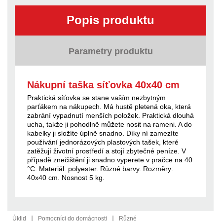
Popis produktu
Parametry produktu
Nákupní taška síťovka 40x40 cm
Praktická síťovka se stane vaším nezbytným
parťákem na nákupech. Má hustě pletená oka, která
zabrání vypadnutí menších položek. Praktická dlouhá
ucha, takže ji pohodlně můžete nosit na rameni. A do
kabelky ji složíte úplně snadno. Díky ní zamezíte
používání jednorázových plastových tašek, které
zatěžují životní prostředí a stojí zbytečné peníze. V
případě znečištění ji snadno vyperete v pračce na 40
°C. Materiál: polyester. Různé barvy. Rozměry:
40x40 cm. Nosnost 5 kg.
|
|
Úklid
Pomocníci do domácnosti
Různé