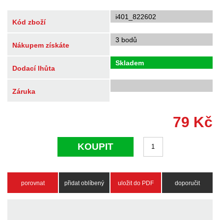
i401_822602
Kód zboží
3 bodů
Nákupem získáte
Skladem
Dodací lhůta
Záruka
79
Kč
KOUPIT
porovnat
přidat oblíbený
uložit do PDF
doporučit