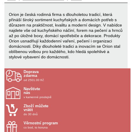
Orion je česká rodinná firma s dlouholetou tradicí, která
přináší široký sortiment kuchyňských a domácích potřeb s
důrazem na praktičnost, kvalitu a moderní design. V nabídce
najdete vše od kuchyňského náčiní, forem na pečení a hrnců
až po úložné boxy, domácí spotřebiče a dekorace. Produkty
Orion usnadňují každodenní vaření, pečení i organizaci
domácnosti. Díky dlouholeté tradici a inovacím se Orion stal
oblíbenou volbou pro každého, kdo hledá spolehlivé a
stylové vybavení do domácnosti.
Doprava
zdarma
od 2501.00 Kč
Navštivte
nás
v kamenné prodejně
Zboží můžete
vrátit
do 30 dnů
Věrnostní program
co bod, to koruna