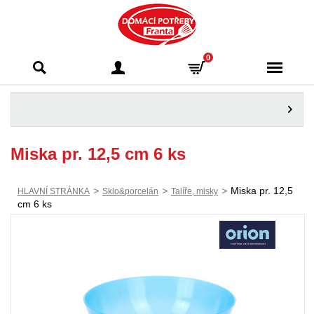
Domácí potřeby
0
Franta - Příbram
Miska pr. 12,5 cm 6 ks
>
>
>
Miska pr. 12,5
HLAVNÍ STRÁNKA
Sklo&porcelán
Talíře, misky
cm 6 ks