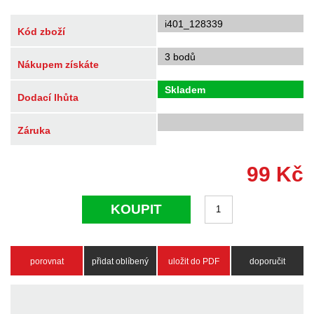
i401_128339
Kód zboží
3 bodů
Nákupem získáte
Skladem
Dodací lhůta
Záruka
99
Kč
KOUPIT
porovnat
přidat oblíbený
uložit do PDF
doporučit