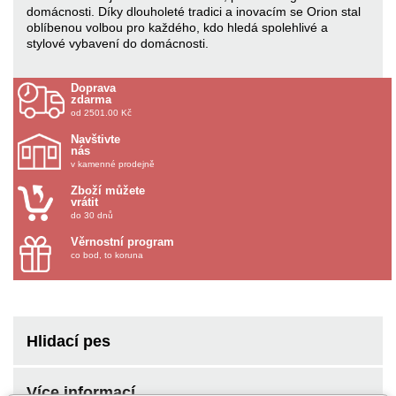
domácnosti. Díky dlouholeté tradici a inovacím se Orion stal
oblíbenou volbou pro každého, kdo hledá spolehlivé a
stylové vybavení do domácnosti.
Doprava
zdarma
od 2501.00 Kč
Navštivte
nás
v kamenné prodejně
Zboží můžete
vrátit
do 30 dnů
Věrnostní program
co bod, to koruna
Hlidací pes
Více informací