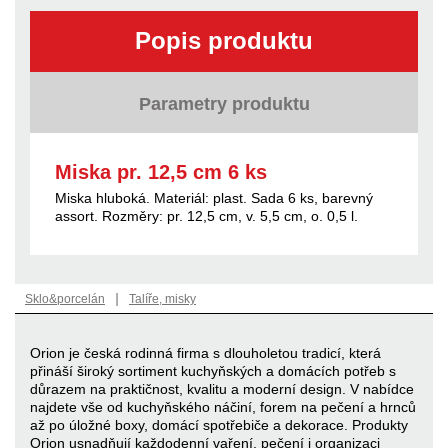
Popis produktu
Parametry produktu
Miska pr. 12,5 cm 6 ks
Miska hluboká. Materiál: plast. Sada 6 ks, barevný
assort. Rozměry: pr. 12,5 cm, v. 5,5 cm, o. 0,5 l.
|
Sklo&porcelán
Talíře, misky
Orion je česká rodinná firma s dlouholetou tradicí, která
přináší široký sortiment kuchyňských a domácích potřeb s
důrazem na praktičnost, kvalitu a moderní design. V nabídce
najdete vše od kuchyňského náčiní, forem na pečení a hrnců
až po úložné boxy, domácí spotřebiče a dekorace. Produkty
Orion usnadňují každodenní vaření, pečení i organizaci