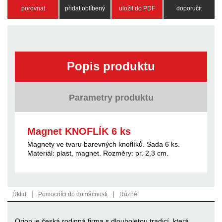
porovnat
přidat oblíbený
uložit do PDF
doporučit
Popis produktu
Parametry produktu
Magnet KNOFLÍK 6 ks
Magnety ve tvaru barevných knoflíků. Sada 6 ks.
Materiál: plast, magnet. Rozměry: pr. 2,3 cm.
|
|
Úklid
Pomocníci do domácnosti
Různé
Orion je česká rodinná firma s dlouholetou tradicí, která