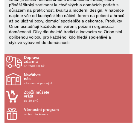
přináší široký sortiment kuchyňských a domácích potřeb s
důrazem na praktičnost, kvalitu a moderní design. V nabídce
najdete vše od kuchyňského náčiní, forem na pečení a hrnců
až po úložné boxy, domácí spotřebiče a dekorace. Produkty
Orion usnadňují každodenní vaření, pečení i organizaci
domácnosti. Díky dlouholeté tradici a inovacím se Orion stal
oblíbenou volbou pro každého, kdo hledá spolehlivé a
stylové vybavení do domácnosti.
Doprava
zdarma
od 2501.00 Kč
Navštivte
nás
v kamenné prodejně
Zboží můžete
vrátit
do 30 dnů
Věrnostní program
co bod, to koruna