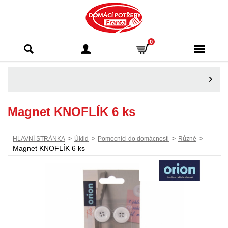
Domácí potřeby
0
Franta - Příbram
Magnet KNOFLÍK 6 ks
>
>
>
>
HLAVNÍ STRÁNKA
Úklid
Pomocníci do domácnosti
Různé
Magnet KNOFLÍK 6 ks