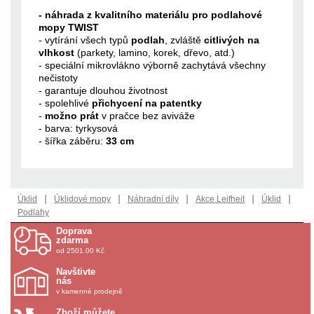
- náhrada z kvalitního materiálu pro podlahové
mopy TWIST
- vytírání všech typů
podlah
, zvláště
citlivých na
vlhkost
(parkety, lamino, korek, dřevo, atd.)
- speciální mikrovlákno výborně zachytává všechny
nečistoty
- garantuje dlouhou životnost
- spolehlivé
přichycení na patentky
-
možno prát
v pračce bez aviváže
- barva: tyrkysová
- šířka záběru:
33 cm
|
|
|
|
|
Úklid
Úklidové mopy
Náhradní díly
Akce Leifheit
Úklid
Podlahy
Doprava
zdarma
od 2501.00 Kč
Navštivte
nás
v kamenné prodejně
Zboží můžete