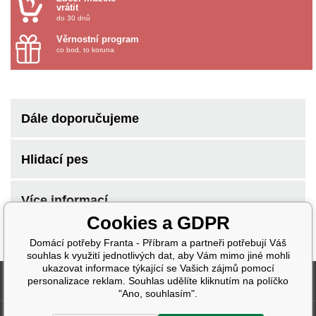
vrátit
do 30 dnů
Věrnostní program
co bod, to koruna
Dále doporučujeme
Hlidací pes
Více informací
Cookies a GDPR
Domácí potřeby Franta - Příbram a partneři potřebují Váš
souhlas k využití jednotlivých dat, aby Vám mimo jiné mohli
ukazovat informace týkající se Vašich zájmů pomocí
Fakturační údaje
personalizace reklam. Souhlas udělíte kliknutím na políčko
"Ano, souhlasím".