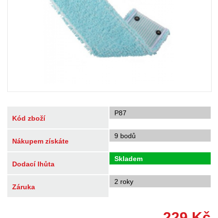
P87
Kód zboží
9 bodů
Nákupem získáte
Skladem
Dodací lhůta
2 roky
Záruka
229
Kč