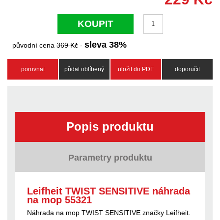
KOUPIT
sleva
38
%
původní cena
369
Kč
-
porovnat
přidat oblíbený
uložit do PDF
doporučit
Popis produktu
Parametry produktu
Leifheit TWIST SENSITIVE náhrada
na mop 55321
Náhrada na mop TWIST SENSITIVE značky Leifheit.