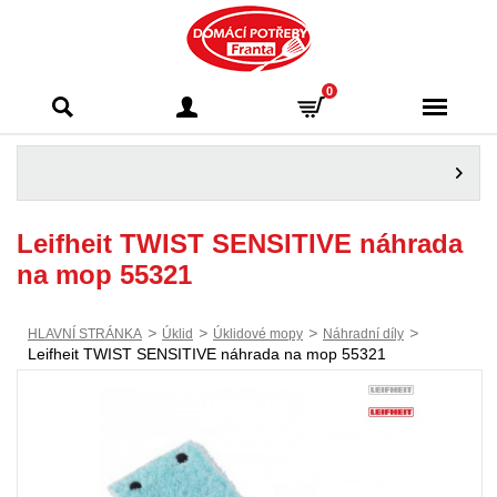
Domácí potřeby
0
Franta - Příbram
Leifheit TWIST SENSITIVE náhrada
na mop 55321
>
>
>
>
HLAVNÍ STRÁNKA
Úklid
Úklidové mopy
Náhradní díly
Leifheit TWIST SENSITIVE náhrada na mop 55321