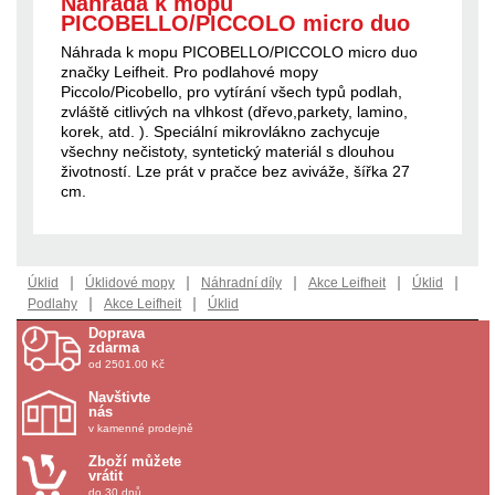
Náhrada k mopu
PICOBELLO/PICCOLO micro duo
Náhrada k mopu PICOBELLO/PICCOLO micro duo
značky Leifheit. Pro podlahové mopy
Piccolo/Picobello, pro vytírání všech typů podlah,
zvláště citlivých na vlhkost (dřevo,parkety, lamino,
korek, atd. ). Speciální mikrovlákno zachycuje
všechny nečistoty, syntetický materiál s dlouhou
životností. Lze prát v pračce bez aviváže, šířka 27
cm.
|
|
|
|
|
Úklid
Úklidové mopy
Náhradní díly
Akce Leifheit
Úklid
|
|
Podlahy
Akce Leifheit
Úklid
Doprava
zdarma
od 2501.00 Kč
Navštivte
nás
v kamenné prodejně
Zboží můžete
vrátit
do 30 dnů