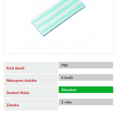
P90
Kód zboží
6 bodů
Nákupem získáte
Skladem
Dodací lhůta
2 roky
Záruka