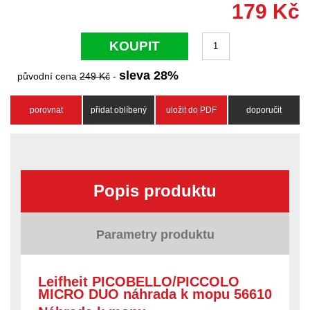
179
Kč
KOUPIT
sleva
28
%
původní cena
249
Kč
-
porovnat
přidat oblíbený
uložit do PDF
doporučit
Popis produktu
Parametry produktu
Leifheit PICOBELLO/PICCOLO
MICRO DUO náhrada k mopu 56610