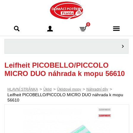
Domácí potřeby
0
Franta - Příbram
Leifheit PICOBELLO/PICCOLO
MICRO DUO náhrada k mopu 56610
>
>
>
>
HLAVNÍ STRÁNKA
Úklid
Úklidové mopy
Náhradní díly
Leifheit PICOBELLO/PICCOLO MICRO DUO náhrada k mopu
56610