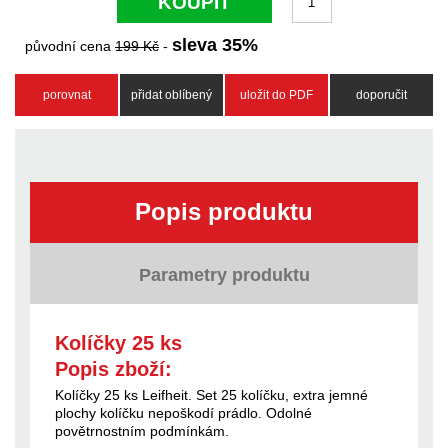
KOUPIT
sleva
35
%
původní cena
199
Kč
-
porovnat
přidat oblíbený
uložit do PDF
doporučit
Popis produktu
Parametry produktu
Kolíčky 25 ks
Popis zboží:
Kolíčky 25 ks Leifheit. Set 25 kolíčku, extra jemné
plochy kolíčku nepoškodí prádlo. Odolné
povětrnostním podmínkám.