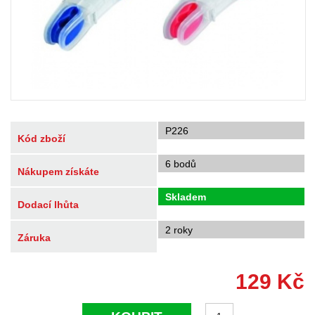
P226
Kód zboží
6 bodů
Nákupem získáte
Skladem
Dodací lhůta
2 roky
Záruka
129
Kč