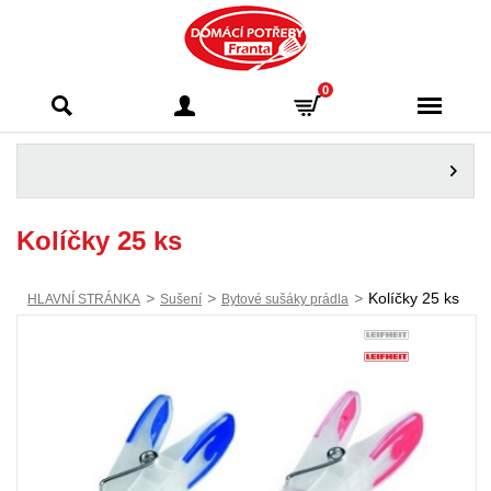
Domácí potřeby
0
Franta - Příbram
Kolíčky 25 ks
>
>
>
Kolíčky 25 ks
HLAVNÍ STRÁNKA
Sušení
Bytové sušáky prádla