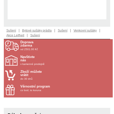
|
|
|
|
Sušení
Bytové sušáky prádla
Sušení
Venkovní sušáky
|
Akce Leifheit
Sušení
Doprava
zdarma
od 2501.00 Kč
Navštivte
nás
v kamenné prodejně
Zboží můžete
vrátit
do 30 dnů
Věrnostní program
co bod, to koruna