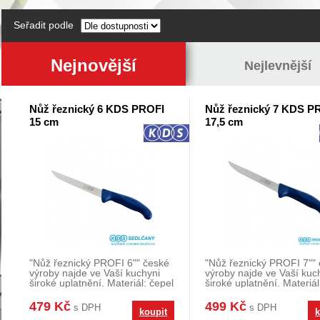
Seřadit podle
Nejnovější
Nejlevnější
Nůž řeznický 6 KDS PROFI
Nůž řeznický 7 KDS P
15 cm
17,5 cm
"Nůž řeznický PROFI 6"" české
"Nůž řeznický PROFI 7""
výroby najde ve Vaší kuchyni
výroby najde ve Vaší kuc
široké uplatnění. Materiál: čepel
široké uplatnění. Materiál
je vyro
je vyro
479 Kč
499 Kč
s DPH
s DPH
koupit
k