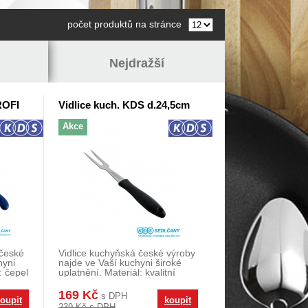
počet produktů na stránce
Nejdražší
ROFI
Vidlice kuch. KDS d.24,5cm
Akce
 české
Vidlice kuchyňská české výroby
hyni
najde ve Vaší kuchyni široké
: čepel
uplatnění. Materiál: kvalitní
nerezavějí
169 Kč
s DPH
oupit
koupit
239 Kč s DPH