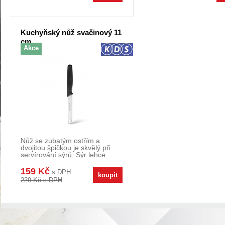
Kuchyňský nůž svačinový 11
cm
Akce
Nůž se zubatým ostřím a
dvojitou špičkou je skvělý při
servírování sýrů. Sýr lehce
nakrájíte a na dv
159 Kč
s DPH
koupit
229 Kč s DPH