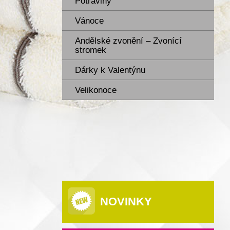
Potraviny
Vánoce
Andělské zvonění – Zvonící
stromek
Dárky k Valentýnu
Velikonoce
NOVINKY