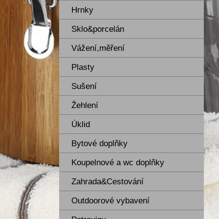
Hrnky
Sklo&porcelán
Vážení,měření
Plasty
Sušení
Žehlení
Úklid
Bytové doplňky
Koupelnové a wc doplňky
Zahrada&Cestování
Outdoorové vybavení