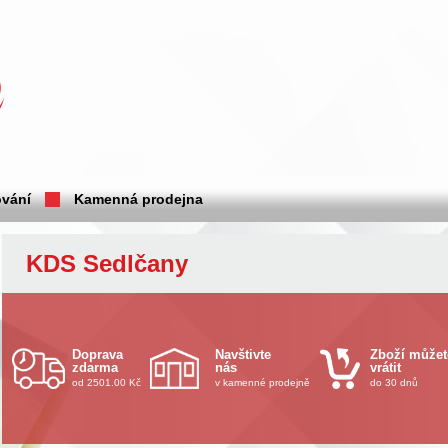
vání
Kamenná prodejna
KDS Sedlčany
Doprava
Navštivte
Zboží můžet
zdarma
nás
vrátit
od 2501.00 Kč
v kamenné prodejně
do 30 dnů