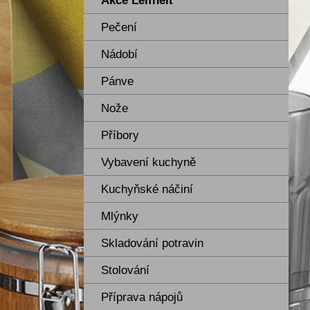
Akce Leifheit
Pečení
Nádobí
Pánve
Nože
Příbory
Vybavení kuchyně
Kuchyňské náčiní
Mlýnky
Skladování potravin
Stolování
Příprava nápojů