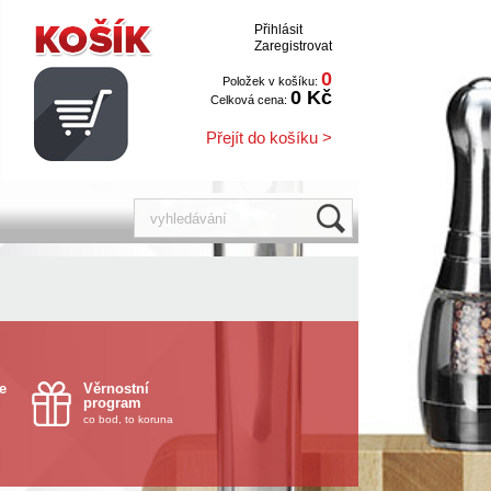
Přihlásit
Zaregistrovat
0
Položek v košíku:
0 Kč
Celková cena:
Přejít do košíku >
e
Věrnostní
program
co bod, to koruna