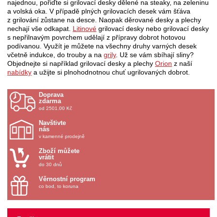
najednou, pořiďte si grilovací desky dělené na steaky, na zeleninu
a volská oka. V případě plných grilovacích desek vám šťáva
z grilování zůstane na desce. Naopak děrované desky a plechy
nechají vše odkapat.
Litinové
grilovací desky nebo grilovací desky
s nepřilnavým povrchem udělají z přípravy dobrot hotovou
podívanou. Využít je můžete na všechny druhy varných desek
včetně indukce, do trouby a na
grily
. Už se vám sbíhají sliny?
Objednejte si například grilovací desky a plechy
Orion
z naší
nabídky
a užijte si plnohodnotnou chuť ugrilovaných dobrot.
Doprava
zdarma
od 2501.00 Kč
Navštivte
nás
v kamenné prodejně
Zboží můžete
vrátit
do 30 dnů
Věrnostní program
co bod, to koruna