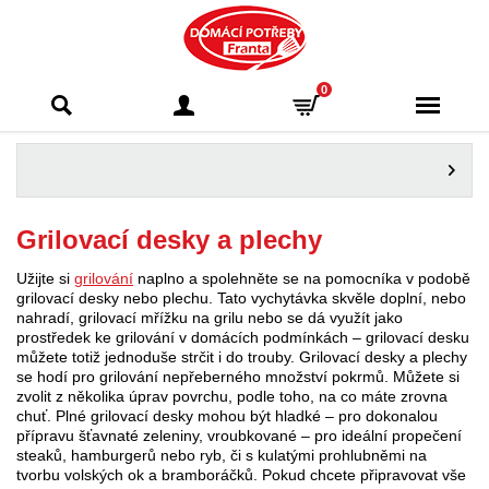
Domácí potřeby
0
Franta - Příbram
Grilovací desky a plechy
Užijte si
grilování
naplno a spolehněte se na pomocníka v podobě
grilovací desky nebo plechu. Tato vychytávka skvěle doplní, nebo
nahradí, grilovací mřížku na grilu nebo se dá využít jako
prostředek ke grilování v domácích podmínkách – grilovací desku
můžete totiž jednoduše strčit i do trouby. Grilovací desky a plechy
se hodí pro grilování nepřeberného množství pokrmů. Můžete si
zvolit z několika úprav povrchu, podle toho, na co máte zrovna
chuť. Plné grilovací desky mohou být hladké – pro dokonalou
přípravu šťavnaté zeleniny, vroubkované – pro ideální propečení
steaků, hamburgerů nebo ryb, či s kulatými prohlubněmi na
tvorbu volských ok a bramboráčků. Pokud chcete připravovat vše