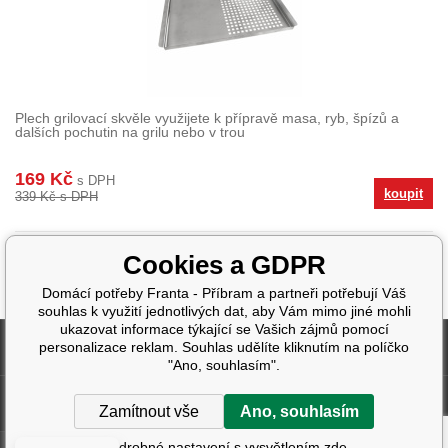
Plech grilovací skvěle využijete k přípravě masa, ryb, špízů a
dalších pochutin na grilu nebo v trou
169 Kč
s DPH
koupit
339 Kč s DPH
Cookies a GDPR
Domácí potřeby Franta - Příbram a partneři potřebují Váš
souhlas k využití jednotlivých dat, aby Vám mimo jiné mohli
ukazovat informace týkající se Vašich zájmů pomocí
Fakturační údaje
personalizace reklam. Souhlas udělíte kliknutím na políčko
"Ano, souhlasím".
Další informace
Zamítnout vše
Ano, souhlasím
Podrobné nastavení s vysvětlením zde