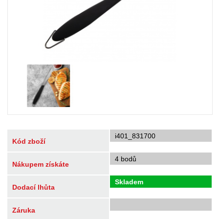
i401_831700
Kód zboží
4 bodů
Nákupem získáte
Skladem
Dodací lhůta
Záruka