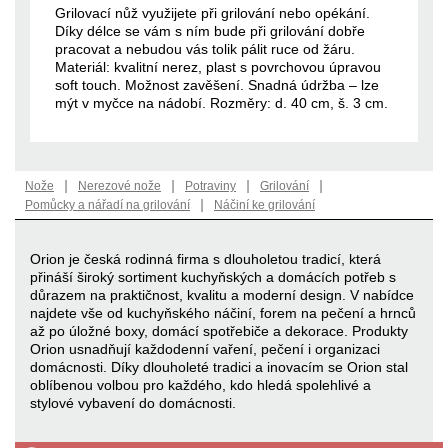
Grilovací nůž využijete při grilování nebo opékání.
Díky délce se vám s ním bude při grilování dobře
pracovat a nebudou vás tolik pálit ruce od žáru.
Materiál: kvalitní nerez, plast s povrchovou úpravou
soft touch. Možnost zavěšení. Snadná údržba – lze
mýt v myčce na nádobí. Rozměry: d. 40 cm, š. 3 cm.
|
|
|
|
Nože
Nerezové nože
Potraviny
Grilování
|
Pomůcky a nářadí na grilování
Náčiní ke grilování
Orion je česká rodinná firma s dlouholetou tradicí, která
přináší široký sortiment kuchyňských a domácích potřeb s
důrazem na praktičnost, kvalitu a moderní design. V nabídce
najdete vše od kuchyňského náčiní, forem na pečení a hrnců
až po úložné boxy, domácí spotřebiče a dekorace. Produkty
Orion usnadňují každodenní vaření, pečení i organizaci
domácnosti. Díky dlouholeté tradici a inovacím se Orion stal
oblíbenou volbou pro každého, kdo hledá spolehlivé a
stylové vybavení do domácnosti.