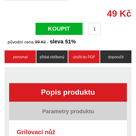
49
Kč
KOUPIT
sleva
51
%
původní cena
99
Kč
-
porovnat
přidat oblíbený
uložit do PDF
doporučit
Popis produktu
Parametry produktu
Grilovací nůž