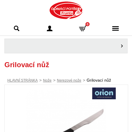
Domácí potřeby
0
Franta - Příbram
Grilovací nůž
>
>
>
Grilovací nůž
HLAVNÍ STRÁNKA
Nože
Nerezové nože