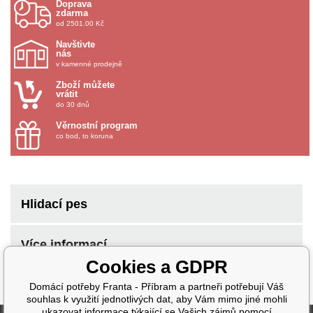
Doprava
zdarma
od 2501.00 Kč
Navštivte
nás
v kamenné prodejně
Zboží můžete
vrátit
do 30 dnů
Věrnostní program
co bod, to koruna
Hlidací pes
Více informací
Cookies a GDPR
Domácí potřeby Franta - Příbram a partneři potřebují Váš
souhlas k využití jednotlivých dat, aby Vám mimo jiné mohli
ukazovat informace týkající se Vašich zájmů pomocí