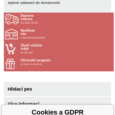
stylové vybavení do domácnosti.
Doprava
zdarma
od 2501.00 Kč
Navštivte
nás
v kamenné prodejně
Zboží můžete
vrátit
do 30 dnů
Věrnostní program
co bod, to koruna
Hlidací pes
Více informací
Cookies a GDPR