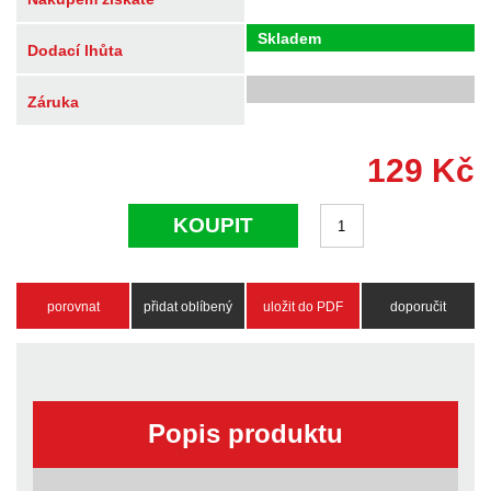
Skladem
Dodací lhůta
Záruka
129
Kč
KOUPIT
porovnat
přidat oblíbený
uložit do PDF
doporučit
Popis produktu