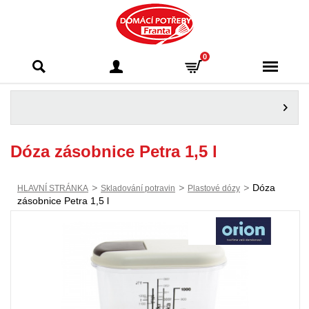
Domácí potřeby
0
Franta - Příbram
Dóza zásobnice Petra 1,5 l
>
>
>
Dóza
HLAVNÍ STRÁNKA
Skladování potravin
Plastové dózy
zásobnice Petra 1,5 l