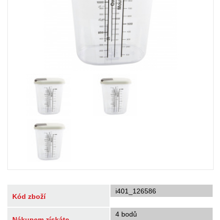
i401_126586
Kód zboží
4 bodů
Nákupem získáte