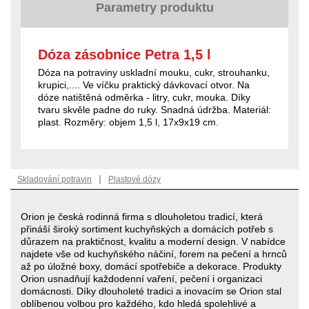
Parametry produktu
Dóza zásobnice Petra 1,5 l
Dóza na potraviny uskladní mouku, cukr, strouhanku,
krupici,.... Ve víčku praktický dávkovací otvor. Na
dóze natištěná odměrka - litry, cukr, mouka. Díky
tvaru skvěle padne do ruky. Snadná údržba. Materiál:
plast. Rozměry: objem 1,5 l, 17x9x19 cm.
|
Skladování potravin
Plastové dózy
Orion je česká rodinná firma s dlouholetou tradicí, která
přináší široký sortiment kuchyňských a domácích potřeb s
důrazem na praktičnost, kvalitu a moderní design. V nabídce
najdete vše od kuchyňského náčiní, forem na pečení a hrnců
až po úložné boxy, domácí spotřebiče a dekorace. Produkty
Orion usnadňují každodenní vaření, pečení i organizaci
domácnosti. Díky dlouholeté tradici a inovacím se Orion stal
oblíbenou volbou pro každého, kdo hledá spolehlivé a