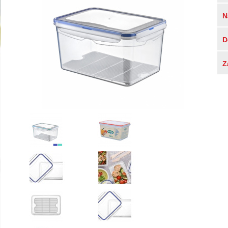
N
D
Z