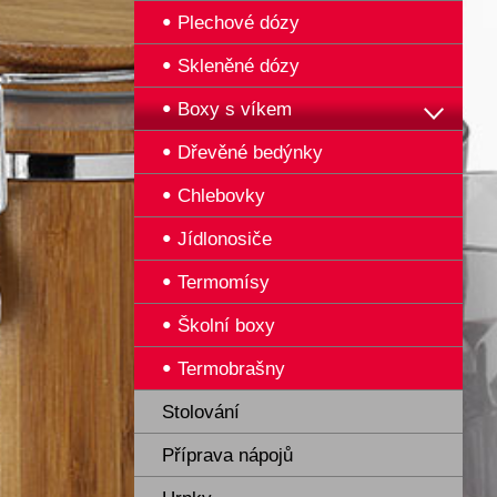
Plechové dózy
Skleněné dózy
Boxy s víkem
Dřevěné bedýnky
Chlebovky
Jídlonosiče
Termomísy
Školní boxy
Termobrašny
Stolování
Příprava nápojů