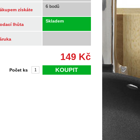
6 bodů
ákupem získáte
Skladem
odací lhůta
áruka
149
Kč
KOUPIT
Počet ks