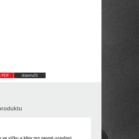
do PDF
doporučit
produktu
 ve víčku a klipy pro pevné uzavření.