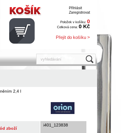
Přihlásit
Zaregistrovat
0
Položek v košíku:
0 Kč
Celková cena:
Přejít do košíku >
něním 2,4 l
i401_123838
ód zboží