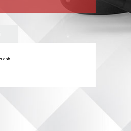
í
s dph