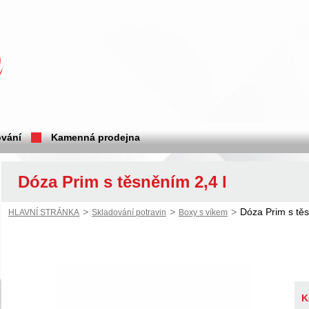
vání
Kamenná prodejna
Dóza Prim s těsněním 2,4 l
>
>
>
Dóza Prim s těs
HLAVNÍ STRÁNKA
Skladování potravin
Boxy s víkem
K