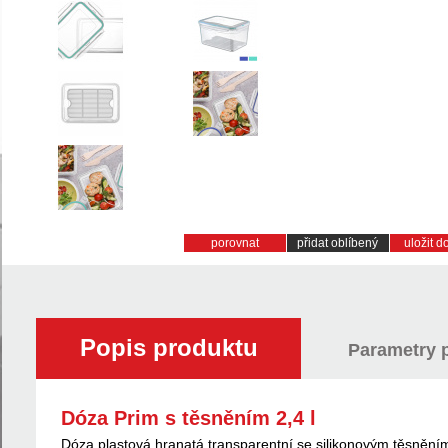
porovnat
přidat oblíbený
uložit 
Popis produktu
Parametry 
Dóza Prim s těsněním 2,4 l
Dóza plastová hranatá transparentní se silikonovým těsněním