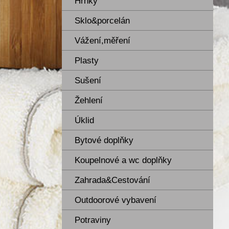
Hrnky
Sklo&porcelán
Vážení,měření
Plasty
Sušení
Žehlení
Úklid
Bytové doplňky
Koupelnové a wc doplňky
Zahrada&Cestování
Outdoorové vybavení
Potraviny