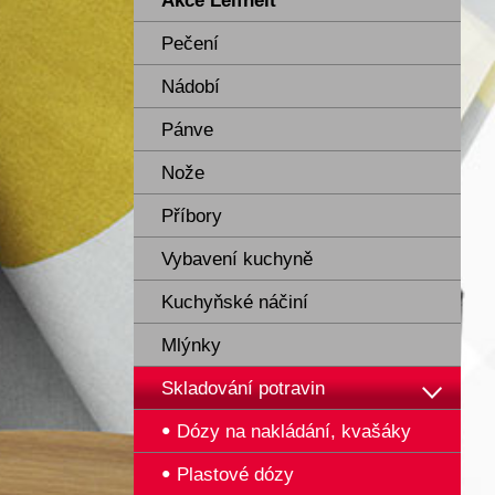
Akce Leifheit
Pečení
Nádobí
Pánve
Nože
Příbory
Vybavení kuchyně
Kuchyňské náčiní
Mlýnky
Skladování potravin
Dózy na nakládání, kvašáky
Plastové dózy