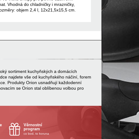
at. Vhodná do chladničky i mrazničky,
 Rozměry: objem 2,4 l, 12x21,5x15,5 cm.
 široký sortiment kuchyňských a domácích
bídce najdete vše od kuchyňského náčiní, forem
ace. Produkty Orion usnadňují každodenní
inovacím se Orion stal oblíbenou volbou pro
e
Věrnostní
program
co bod, to koruna