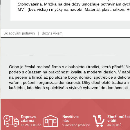
Stohovatelná. Mřížka na dně dózy umožňuje potravinám dých
MVT (bez víčka) i myčky na nádobí. Materiál: plast, silikon.
|
Skladování potravin
Boxy s víkem
Orion je česká rodinná firma s dlouholetou tradicí, která přináší
potřeb s důrazem na praktičnost, kvalitu a moderní design. V na
na pečení a hrnců až po úložné boxy, domácí spotřebiče a dekor
vaření, pečení i organizaci domácnosti. Díky dlouholeté tradici a 
každého, kdo hledá spolehlivé a stylové vybavení do domácnosti.
Doprava
Navštivte
Zboží můžet
zdarma
nás
vrátit
od 2501.00 Kč
v kamenné prodejně
do 30 dnů