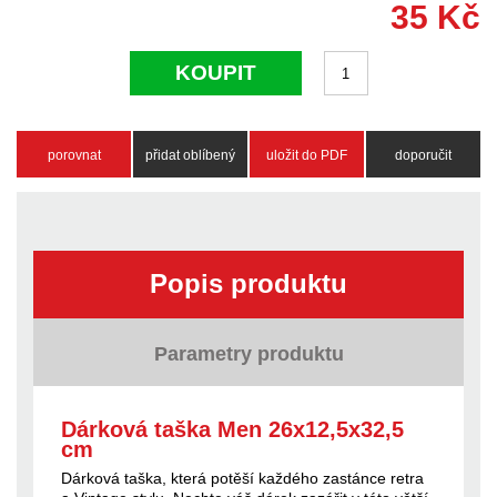
35
Kč
KOUPIT
porovnat
přidat oblíbený
uložit do PDF
doporučit
Popis produktu
Parametry produktu
Dárková taška Men 26x12,5x32,5
cm
Dárková taška, která potěší každého zastánce retra