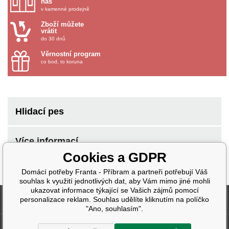
nás
v kamenné prodejně
Zboží můžete
vrátit
do 30 dnů
Věrnostní program
co bod, to koruna
Hlidací pes
Více informací
Cookies a GDPR
Domácí potřeby Franta - Příbram a partneři potřebují Váš
souhlas k využití jednotlivých dat, aby Vám mimo jiné mohli
ukazovat informace týkající se Vašich zájmů pomocí
Fakturační údaje
personalizace reklam. Souhlas udělíte kliknutím na políčko
"Ano, souhlasím".