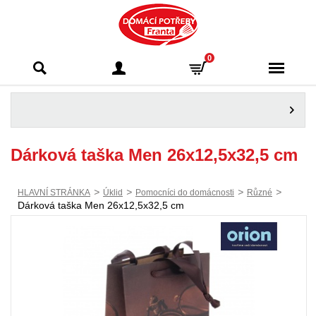
Domácí potřeby
0
Franta - Příbram
Dárková taška Men 26x12,5x32,5 cm
>
>
>
>
HLAVNÍ STRÁNKA
Úklid
Pomocníci do domácnosti
Různé
Dárková taška Men 26x12,5x32,5 cm