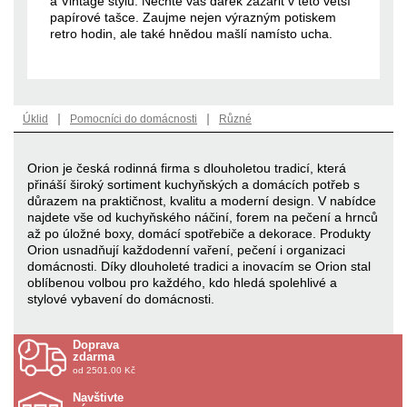
a Vintage stylu. Nechte váš dárek zazářit v této větší
papírové tašce. Zaujme nejen výrazným potiskem
retro hodin, ale také hnědou mašlí namísto ucha.
|
|
Úklid
Pomocníci do domácnosti
Různé
Orion je česká rodinná firma s dlouholetou tradicí, která
přináší široký sortiment kuchyňských a domácích potřeb s
důrazem na praktičnost, kvalitu a moderní design. V nabídce
najdete vše od kuchyňského náčiní, forem na pečení a hrnců
až po úložné boxy, domácí spotřebiče a dekorace. Produkty
Orion usnadňují každodenní vaření, pečení i organizaci
domácnosti. Díky dlouholeté tradici a inovacím se Orion stal
oblíbenou volbou pro každého, kdo hledá spolehlivé a
stylové vybavení do domácnosti.
Doprava
zdarma
od 2501.00 Kč
Navštivte