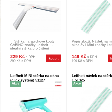
Stěrka na sprchové kouty
Popis zboží: Návlek na 
CABINO značky Leifheit. -
okna 3v1 Mini značky Leif
ideální stěrka pro čištění
sprchových k
229 Kč
149 Kč
s DPH
s DPH
koupit
k
299 Kč s DPH
199 Kč s DPH
Leifheit MINI stěrka na okna
Leifheit návlek na stěrk
(click system) 51127
1 51325
Akce
Akce