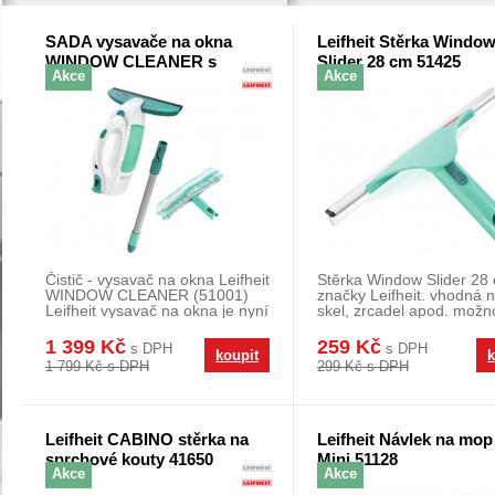
SADA vysavače na okna
Leifheit Stěrka Windo
WINDOW CLEANER s
Slider 28 cm 51425
Akce
Akce
násadou 43 cm a ručního
oboustranného mopu na
okna - CLICK System
LEIFHEIT 51003
Čistič - vysavač na okna Leifheit
Stěrka Window Slider 28
WINDOW CLEANER (51001)
značky Leifheit. vhodná 
Leifheit vysavač na okna je nyní
skel, zrcadel apod. možn
ještě pra
nastavení p
1 399 Kč
259 Kč
s DPH
s DPH
koupit
k
1 799 Kč s DPH
299 Kč s DPH
Leifheit CABINO stěrka na
Leifheit Návlek na mop
sprchové kouty 41650
Mini 51128
Akce
Akce