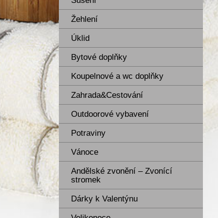
Sušení
Žehlení
Úklid
Bytové doplňky
Koupelnové a wc doplňky
Zahrada&Cestování
Outdoorové vybavení
Potraviny
Vánoce
Andělské zvonění – Zvonící
stromek
Dárky k Valentýnu
Velikonoce