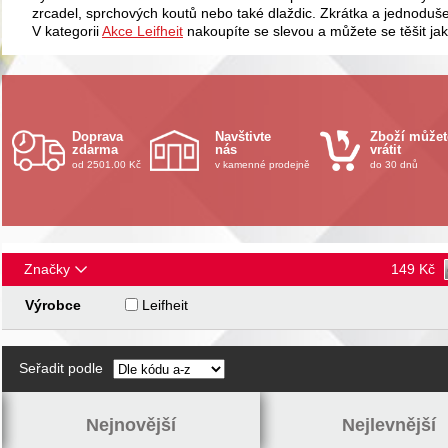
zrcadel, sprchových koutů nebo také dlaždic. Zkrátka a jednoduše
V kategorii
Akce Leifheit
nakoupíte se slevou a můžete se těšit jak
Doprava
Navštivte
Zboží můžet
zdarma
nás
vrátit
od 2501.00 Kč
v kamenné prodejně
do 30 dnů
Značky
149
Kč
Výrobce
Leifheit
Seřadit podle
Nejnovější
Nejlevnější