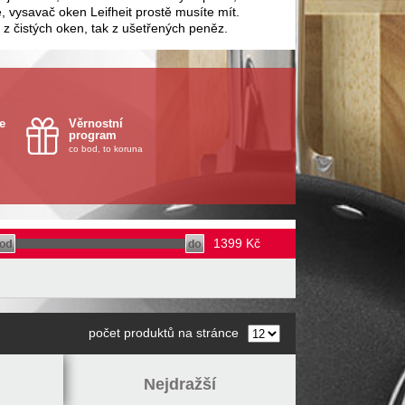
, vysavač oken Leifheit prostě musíte mít.
 z čistých oken, tak z ušetřených peněz.
e
Věrnostní
program
co bod, to koruna
1399
Kč
počet produktů na stránce
Nejdražší