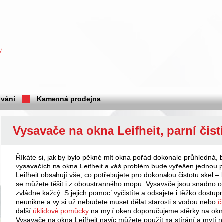
vání
Kamenná prodejna
Vysavače na okna Leifheit, parní čist
Říkáte si, jak by bylo pěkné mít okna pořád dokonale průhledná, b
vysavačích na okna Leifheit a váš problém bude vyřešen jednou 
Leifheit obsahují vše, co potřebujete pro dokonalou čistotu skel 
se můžete těšit i z oboustranného mopu. Vysavače jsou snadno ov
zvládne každý. S jejich pomocí vyčistíte a odsajete i těžko dostu
neunikne a vy si už nebudete muset dělat starosti s vodou nebo
č
další
úklidové pomůcky
na mytí oken doporučujeme stěrky na okn
Vysavače na okna Leifheit navíc můžete použít na stírání a mytí n