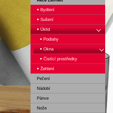
Akce Leifheit
Bydlení
Sušení
Úklid
Podlahy
Okna
Čistící prostředky
Žehlení
Pečení
Nádobí
Pánve
Nože