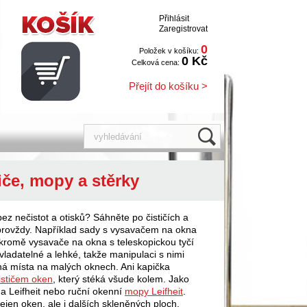
Přihlásit
Zaregistrovat
0
Položek v košíku:
0 Kč
Celková cena:
Přejít do košíku >
iče, mopy a stěrky
ez nečistot a otisků? Sáhněte po čističích a
provždy. Například sady s vysavačem na okna
– kromě vysavače na okna s teleskopickou tyčí
ladatelné a lehké, takže manipulaci s nimi
pná místa na malých oknech. Ani kapička
ističem oken
, který stéká všude kolem. Jako
a Leifheit nebo ruční okenní
mopy Leifheit
.
ejen oken, ale i dalších skleněných ploch,