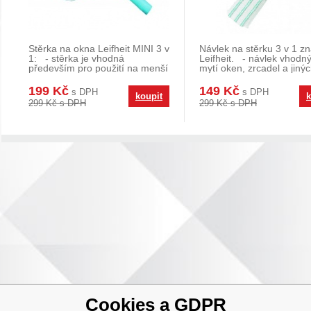
Stěrka na okna Leifheit MINI 3 v
Návlek na stěrku 3 v 1 z
1: - stěrka je vhodná
Leifheit. - návlek vhodn
především pro použití na menší
mytí oken, zrcadel a jiný
okna - f
hladkých
199 Kč
149 Kč
s DPH
s DPH
koupit
k
299 Kč s DPH
299 Kč s DPH
Cookies a GDPR