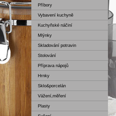
Příbory
Vybavení kuchyně
Kuchyňské náčiní
Mlýnky
Skladování potravin
Stolování
Příprava nápojů
Hrnky
Sklo&porcelán
Vážení,měření
Plasty