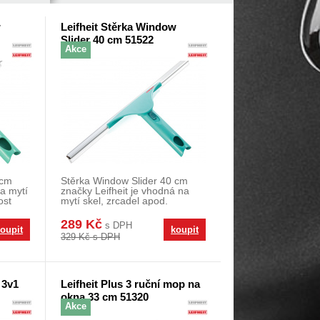
w
Leifheit Stěrka Window
Slider 40 cm 51522
Akce
 cm
Stěrka Window Slider 40 cm
na mytí
značky Leifheit je vhodná na
ost
mytí skel, zrcadel apod.
možnost nastaven
289 Kč
s DPH
oupit
koupit
329 Kč s DPH
 3v1
Leifheit Plus 3 ruční mop na
okna 33 cm 51320
Akce