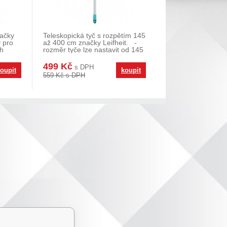
načky
Teleskopická tyč s rozpětím 145
ý pro
až 400 cm značky Leifheit. -
ch
rozměr tyče lze nastavit od 145
až
499 Kč
s DPH
oupit
koupit
559 Kč s DPH