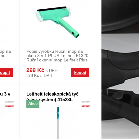
mop na
Popis výrobku Ruční mop na
heit.
okna 3 v 1 PLUS Leifheit 51320
Ruční okenní mop Leifheit Plus
3 čistíc
299 Kč
s DPH
oupit
koupit
379 Kč s DPH
u 3 v
Leifheit teleskopická tyč
(click system) 41523L
Akce