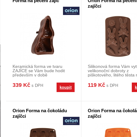
Forma na pečení zajíc
Orion Forma na pečení
zajíčci
Keramická forma ve tvaru
Silikonová forma Vám vyt
ZAJÍCE se Vám bude hodit
velikonoční dobroty z
především v době
piškotového, litého těsta
velikonočních příprav. Upečete
čokolády. Hnědá. M
v
339 Kč
119 Kč
s DPH
s DPH
koupit
k
Orion Forma na čokoládu
Orion Forma na čokol
zajíčci
zajíčci