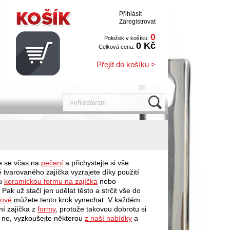
Přihlásit
Zaregistrovat
0
Položek v košíku:
0 Kč
Celková cena:
Přejít do košíku >
te se včas na
pečení
a přichystejte si vše
 tvarovaného zajíčka vyzrajete díky použití
ou
keramickou formu na zajíčka
nebo
Pak už stačí jen udělat těsto a strčit vše do
nové
můžete tento krok vynechat. V každém
í zajíčka z
formy
, protože takovou dobrotu si
 ne, vyzkoušejte některou
z naší nabídky
a