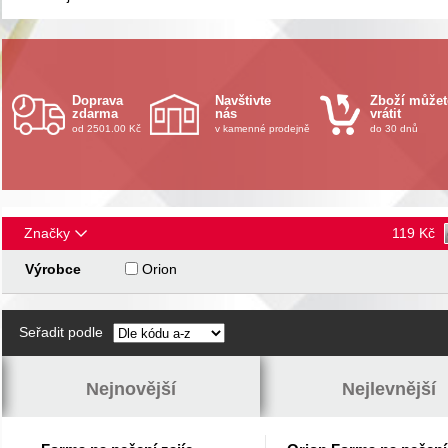
Doprava
Navštivte
Zboží můžet
zdarma
nás
vrátit
od 2501.00 Kč
v kamenné prodejně
do 30 dnů
Značky
119
Kč
Výrobce
Orion
Seřadit podle
Nejnovější
Nejlevnější