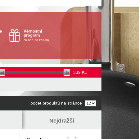
e
Věrnostní
program
co bod, to koruna
339
Kč
počet produktů na stránce
Nejdražší