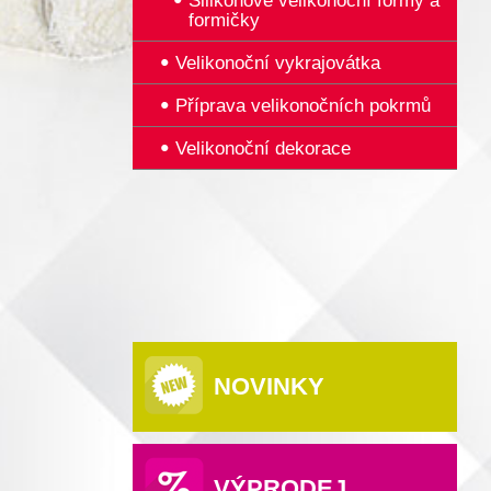
Silikonové velikonoční formy a
formičky
Velikonoční vykrajovátka
Příprava velikonočních pokrmů
Velikonoční dekorace
NOVINKY
VÝPRODEJ