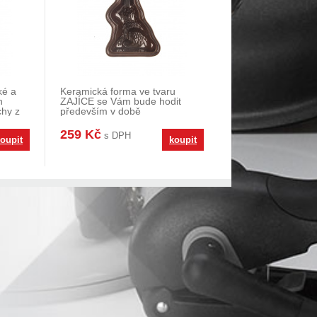
ké a
Keramická forma ve tvaru
h
ZAJÍCE se Vám bude hodit
chy z
především v době
velikonočních příprav. Upečete
v
259 Kč
s DPH
oupit
koupit