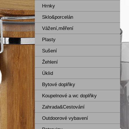
Hrnky
Sklo&porcelán
Vážení,měření
Plasty
Sušení
Žehlení
Úklid
Bytové doplňky
Koupelnové a wc doplňky
Zahrada&Cestování
Outdoorové vybavení