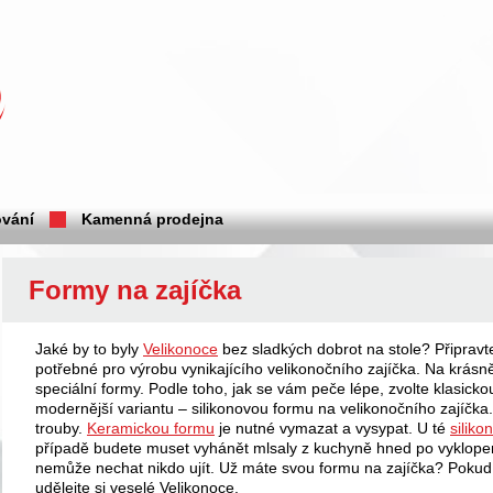
vání
Kamenná prodejna
Formy na zajíčka
Jaké by to byly
Velikonoce
bez sladkých dobrot na stole? Připrav
potřebné pro výrobu vynikajícího velikonočního zajíčka. Na krásně
speciální formy. Podle toho, jak se vám peče lépe, zvolte klasick
modernější variantu – silikonovou formu na velikonočního zajíčka. 
trouby.
Keramickou formu
je nutné vymazat a vysypat. U té
siliko
případě budete muset vyhánět mlsaly z kuchyně hned po vyklopen
nemůže nechat nikdo ujít. Už máte svou formu na zajíčka? Pokud
udělejte si veselé Velikonoce.