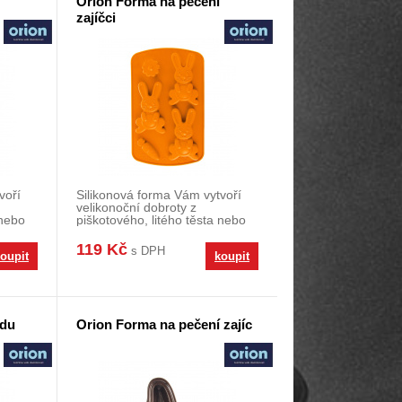
Orion Forma na pečení
zajíčci
voří
Silikonová forma Vám vytvoří
velikonoční dobroty z
 nebo
piškotového, litého těsta nebo
čokolády. Oranžová
119 Kč
s DPH
oupit
koupit
ádu
Orion Forma na pečení zajíc