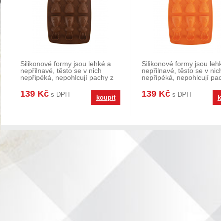
Silikonové formy jsou lehké a
Silikonové formy jsou leh
nepřilnavé, těsto se v nich
nepřilnavé, těsto se v nic
nepřipéká, nepohlcují pachy z
nepřipéká, nepohlcují pa
potravin. Od
potravin. Od
139 Kč
139 Kč
s DPH
s DPH
koupit
k