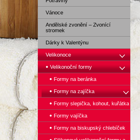
Potraviny
Vánoce
Andělské zvonění – Zvonící
stromek
Dárky k Valentýnu
Velikonoce
Velikonoční formy
Formy na beránka
Formy na zajíčka
Formy slepička, kohout, kuřátka
Formy vajíčka
Formy na biskupský chlebíček