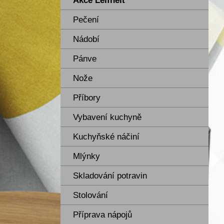
Akce Leifheit
Pečení
Nádobí
Pánve
Nože
Příbory
Vybavení kuchyně
Kuchyňské náčiní
Mlýnky
Skladování potravin
Stolování
Příprava nápojů