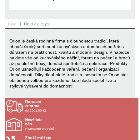
|
Úklid
Úklid v kuchyni
Orion je česká rodinná firma s dlouholetou tradicí, která
přináší široký sortiment kuchyňských a domácích potřeb s
důrazem na praktičnost, kvalitu a moderní design. V nabídce
najdete vše od kuchyňského náčiní, forem na pečení a hrnců
až po úložné boxy, domácí spotřebiče a dekorace. Produkty
Orion usnadňují každodenní vaření, pečení i organizaci
domácnosti. Díky dlouholeté tradici a inovacím se Orion stal
oblíbenou volbou pro každého, kdo hledá spolehlivé a
stylové vybavení do domácnosti.
Doprava
zdarma
od 2501.00 Kč
Navštivte
nás
v kamenné prodejně
Zboží můžete