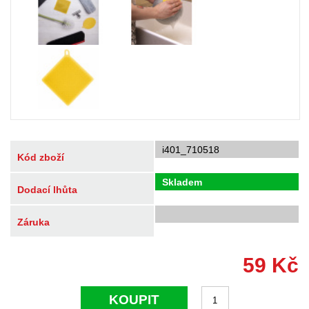
i401_710518
Kód zboží
Skladem
Dodací lhůta
Záruka
59
Kč
KOUPIT