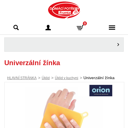
Domácí potřeby
0
Franta - Příbram
Univerzální žínka
>
>
>
Univerzální žínka
HLAVNÍ STRÁNKA
Úklid
Úklid v kuchyni