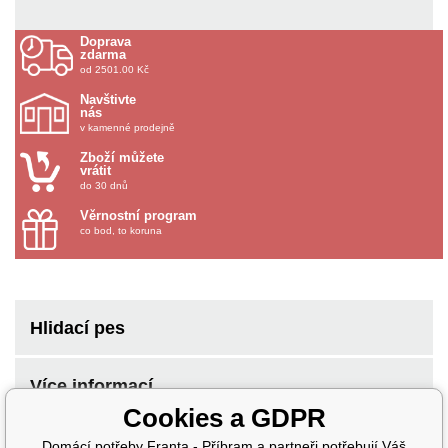
Doprava
zdarma
od 2501.00 Kč
Navštivte
nás
v kamenné prodejně
Zboží můžete
vrátit
do 30 dnů
Věrnostní program
co bod, to koruna
Hlidací pes
Více informací
Cookies a GDPR
Domácí potřeby Franta - Příbram a partneři potřebují Váš