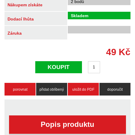
2 bodů
Nákupem získáte
Skladem
Dodací lhůta
Záruka
49
Kč
KOUPIT
porovnat
přidat oblíbený
uložit do PDF
doporučit
Popis produktu