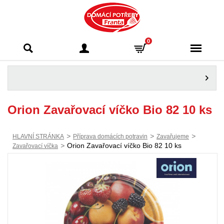
Domácí potřeby
0
Franta - Příbram
Orion Zavařovací víčko Bio 82 10 ks
>
>
>
HLAVNÍ STRÁNKA
Příprava domácích potravin
Zavařujeme
>
Orion Zavařovací víčko Bio 82 10 ks
Zavařovací víčka