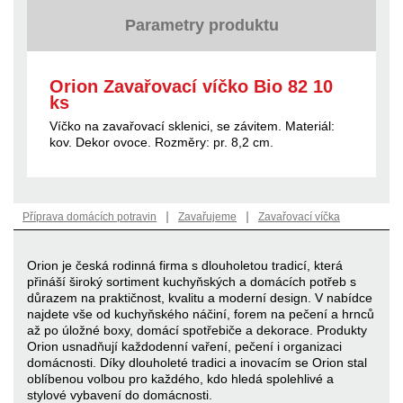
Parametry produktu
Orion Zavařovací víčko Bio 82 10
ks
Víčko na zavařovací sklenici, se závitem. Materiál:
kov. Dekor ovoce. Rozměry: pr. 8,2 cm.
|
|
Příprava domácích potravin
Zavařujeme
Zavařovací víčka
Orion je česká rodinná firma s dlouholetou tradicí, která
přináší široký sortiment kuchyňských a domácích potřeb s
důrazem na praktičnost, kvalitu a moderní design. V nabídce
najdete vše od kuchyňského náčiní, forem na pečení a hrnců
až po úložné boxy, domácí spotřebiče a dekorace. Produkty
Orion usnadňují každodenní vaření, pečení i organizaci
domácnosti. Díky dlouholeté tradici a inovacím se Orion stal
oblíbenou volbou pro každého, kdo hledá spolehlivé a
stylové vybavení do domácnosti.