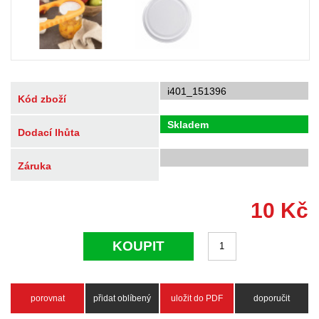
i401_151396
Kód zboží
Skladem
Dodací lhůta
Záruka
10
Kč
KOUPIT
porovnat
přidat oblíbený
uložit do PDF
doporučit