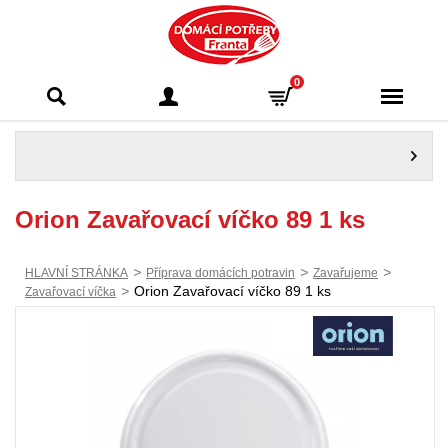
Domácí potřeby
0
Franta - Příbram
Orion Zavařovací víčko 89 1 ks
>
>
>
HLAVNÍ STRÁNKA
Příprava domácích potravin
Zavařujeme
>
Orion Zavařovací víčko 89 1 ks
Zavařovací víčka