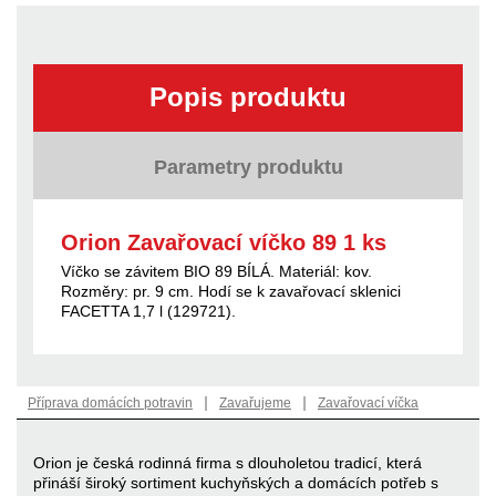
Popis produktu
Parametry produktu
Orion Zavařovací víčko 89 1 ks
Víčko se závitem BIO 89 BÍLÁ. Materiál: kov.
Rozměry: pr. 9 cm. Hodí se k zavařovací sklenici
FACETTA 1,7 l (129721).
|
|
Příprava domácích potravin
Zavařujeme
Zavařovací víčka
Orion je česká rodinná firma s dlouholetou tradicí, která
přináší široký sortiment kuchyňských a domácích potřeb s