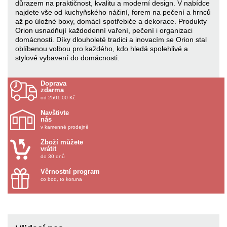
důrazem na praktičnost, kvalitu a moderní design. V nabídce
najdete vše od kuchyňského náčiní, forem na pečení a hrnců
až po úložné boxy, domácí spotřebiče a dekorace. Produkty
Orion usnadňují každodenní vaření, pečení i organizaci
domácnosti. Díky dlouholeté tradici a inovacím se Orion stal
oblíbenou volbou pro každého, kdo hledá spolehlivé a
stylové vybavení do domácnosti.
Doprava
zdarma
od 2501.00 Kč
Navštivte
nás
v kamenné prodejně
Zboží můžete
vrátit
do 30 dnů
Věrnostní program
co bod, to koruna