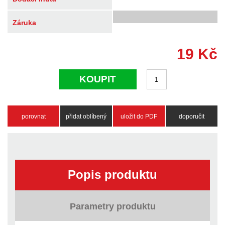
Záruka
19
Kč
KOUPIT
porovnat
přidat oblíbený
uložit do PDF
doporučit
Popis produktu
Parametry produktu