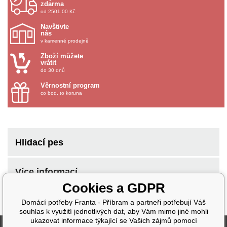
zdarma
od 2501.00 Kč
Navštivte
nás
v kamenné prodejně
Zboží můžete
vrátit
do 30 dnů
Věrnostní program
co bod, to koruna
Hlidací pes
Více informací
Cookies a GDPR
Domácí potřeby Franta - Příbram a partneři potřebují Váš
souhlas k využití jednotlivých dat, aby Vám mimo jiné mohli
ukazovat informace týkající se Vašich zájmů pomocí