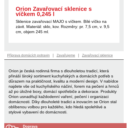
Orion Zavařovací sklenice s
víčkem 0,245 l
Sklenice zavařovací MAJO s víčkem. Bílé víčko na
závit. Materiál: sklo, kov. Rozměry: pr. 7,5 cm, v. 9,5
cm, objem 245 ml.
|
|
Příprava domácích potravin
Zavařujeme
Zavařovací sklenice
Orion je česká rodinná firma s dlouholetou tradicí, která
přináší široký sortiment kuchyňských a domácích potřeb s
důrazem na praktičnost, kvalitu a moderní design. V nabídce
najdete vše od kuchyňského náčiní, forem na pečení a hrnců
až po úložné boxy, domácí spotřebiče a dekorace. Produkty
Orion usnadňují každodenní vaření, pečení i organizaci
domácnosti. Díky dlouholeté tradici a inovacím se Orion stal
oblíbenou volbou pro každého, kdo hledá spolehlivé a
stylové vybavení do domácnosti.
Doprava