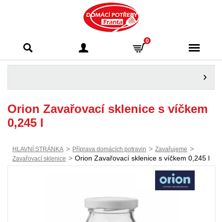
Domácí potřeby
0
Franta - Příbram
Orion Zavařovací sklenice s víčkem
0,245 l
>
>
>
HLAVNÍ STRÁNKA
Příprava domácích potravin
Zavařujeme
>
Orion Zavařovací sklenice s víčkem 0,245 l
Zavařovací sklenice