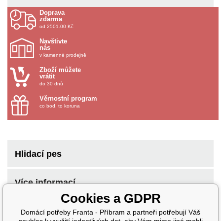
Doprava
zdarma
od 2501.00 Kč
Navštivte
nás
v kamenné prodejně
Zboží můžete
vrátit
do 30 dnů
Věrnostní program
co bod, to koruna
Hlidací pes
Více informací
Cookies a GDPR
Domácí potřeby Franta - Příbram a partneři potřebují Váš