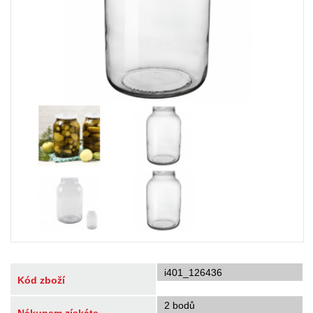
i401_126436
Kód zboží
2 bodů