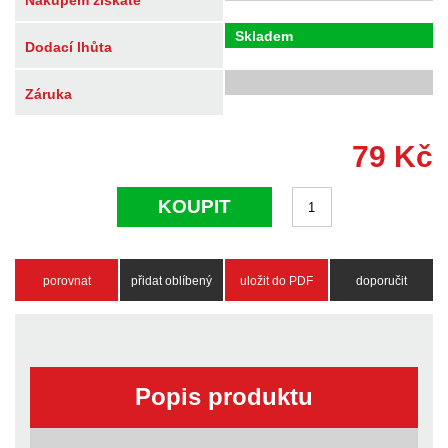
Nákupem získáte
Skladem
Dodací lhůta
Záruka
79
Kč
KOUPIT
porovnat
přidat oblíbený
uložit do PDF
doporučit
Popis produktu