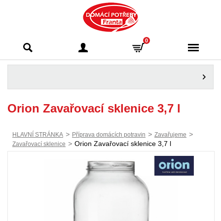
Domácí potřeby
0
Franta - Příbram
Orion Zavařovací sklenice 3,7 l
>
>
>
HLAVNÍ STRÁNKA
Příprava domácích potravin
Zavařujeme
>
Orion Zavařovací sklenice 3,7 l
Zavařovací sklenice