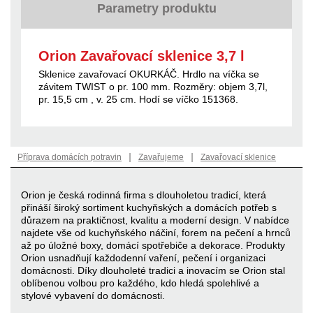
Parametry produktu
Orion Zavařovací sklenice 3,7 l
Sklenice zavařovací OKURKÁČ. Hrdlo na víčka se
závitem TWIST o pr. 100 mm. Rozměry: objem 3,7l,
pr. 15,5 cm , v. 25 cm. Hodí se víčko 151368.
|
|
Příprava domácích potravin
Zavařujeme
Zavařovací sklenice
Orion je česká rodinná firma s dlouholetou tradicí, která
přináší široký sortiment kuchyňských a domácích potřeb s
důrazem na praktičnost, kvalitu a moderní design. V nabídce
najdete vše od kuchyňského náčiní, forem na pečení a hrnců
až po úložné boxy, domácí spotřebiče a dekorace. Produkty
Orion usnadňují každodenní vaření, pečení i organizaci
domácnosti. Díky dlouholeté tradici a inovacím se Orion stal
oblíbenou volbou pro každého, kdo hledá spolehlivé a
stylové vybavení do domácnosti.