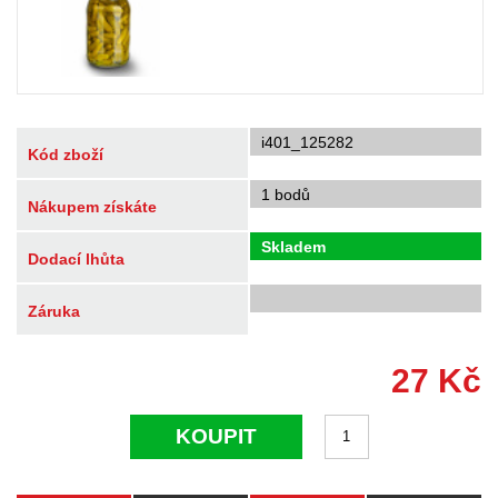
i401_125282
Kód zboží
1 bodů
Nákupem získáte
Skladem
Dodací lhůta
Záruka
27
Kč
KOUPIT