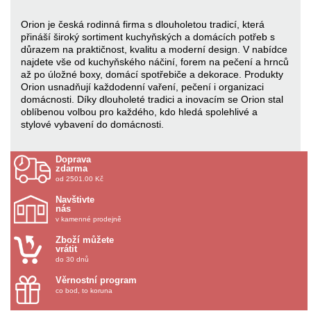
Orion je česká rodinná firma s dlouholetou tradicí, která
přináší široký sortiment kuchyňských a domácích potřeb s
důrazem na praktičnost, kvalitu a moderní design. V nabídce
najdete vše od kuchyňského náčiní, forem na pečení a hrnců
až po úložné boxy, domácí spotřebiče a dekorace. Produkty
Orion usnadňují každodenní vaření, pečení i organizaci
domácnosti. Díky dlouholeté tradici a inovacím se Orion stal
oblíbenou volbou pro každého, kdo hledá spolehlivé a
stylové vybavení do domácnosti.
Doprava
zdarma
od 2501.00 Kč
Navštivte
nás
v kamenné prodejně
Zboží můžete
vrátit
do 30 dnů
Věrnostní program
co bod, to koruna