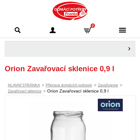
Domácí potřeby
0
Franta - Příbram
Orion Zavařovací sklenice 0,9 l
>
>
>
HLAVNÍ STRÁNKA
Příprava domácích potravin
Zavařujeme
>
Orion Zavařovací sklenice 0,9 l
Zavařovací sklenice