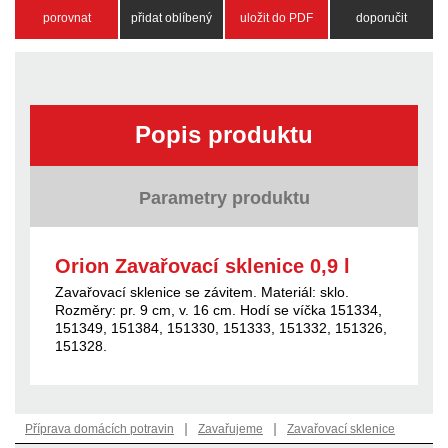
porovnat
přidat oblíbený
uložit do PDF
doporučit
Popis produktu
Parametry produktu
Orion Zavařovací sklenice 0,9 l
Zavařovací sklenice se závitem. Materiál: sklo.
Rozměry: pr. 9 cm, v. 16 cm. Hodí se víčka 151334,
151349, 151384, 151330, 151333, 151332, 151326,
151328.
|
|
Příprava domácích potravin
Zavařujeme
Zavařovací sklenice