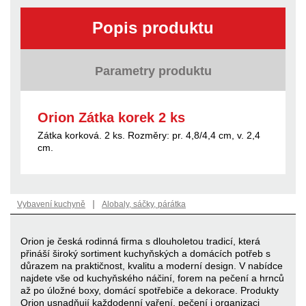
Popis produktu
Parametry produktu
Orion Zátka korek 2 ks
Zátka korková. 2 ks. Rozměry: pr. 4,8/4,4 cm, v. 2,4
cm.
|
Vybavení kuchyně
Alobaly, sáčky, párátka
Orion je česká rodinná firma s dlouholetou tradicí, která
přináší široký sortiment kuchyňských a domácích potřeb s
důrazem na praktičnost, kvalitu a moderní design. V nabídce
najdete vše od kuchyňského náčiní, forem na pečení a hrnců
až po úložné boxy, domácí spotřebiče a dekorace. Produkty
Orion usnadňují každodenní vaření, pečení i organizaci