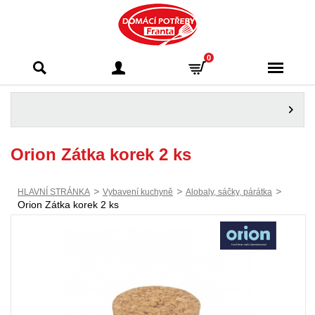
Domácí potřeby
0
Franta - Příbram
Orion Zátka korek 2 ks
>
>
>
HLAVNÍ STRÁNKA
Vybavení kuchyně
Alobaly, sáčky, párátka
Orion Zátka korek 2 ks