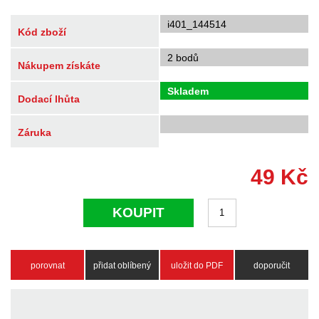
i401_144514
Kód zboží
2 bodů
Nákupem získáte
Skladem
Dodací lhůta
Záruka
49
Kč
KOUPIT
porovnat
přidat oblíbený
uložit do PDF
doporučit