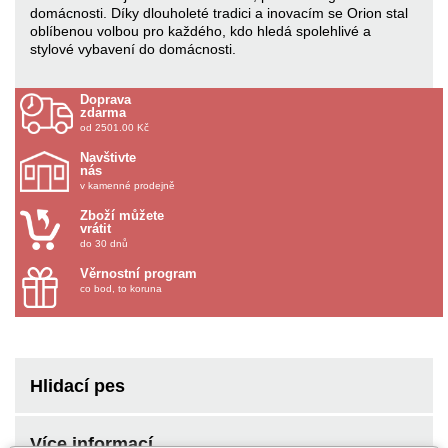
domácnosti. Díky dlouholeté tradici a inovacím se Orion stal
oblíbenou volbou pro každého, kdo hledá spolehlivé a
stylové vybavení do domácnosti.
Doprava
zdarma
od 2501.00 Kč
Navštivte
nás
v kamenné prodejně
Zboží můžete
vrátit
do 30 dnů
Věrnostní program
co bod, to koruna
Hlidací pes
Více informací