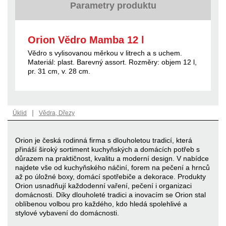
Parametry produktu
Orion Vědro Mamba 12 l
Vědro s vylisovanou měrkou v litrech a s uchem.
Materiál: plast. Barevný assort. Rozměry: objem 12 l,
pr. 31 cm, v. 28 cm.
|
Úklid
Vědra, Dřezy
Orion je česká rodinná firma s dlouholetou tradicí, která
přináší široký sortiment kuchyňských a domácích potřeb s
důrazem na praktičnost, kvalitu a moderní design. V nabídce
najdete vše od kuchyňského náčiní, forem na pečení a hrnců
až po úložné boxy, domácí spotřebiče a dekorace. Produkty
Orion usnadňují každodenní vaření, pečení i organizaci
domácnosti. Díky dlouholeté tradici a inovacím se Orion stal
oblíbenou volbou pro každého, kdo hledá spolehlivé a
stylové vybavení do domácnosti.