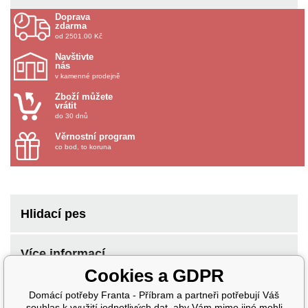
Doprava
zdarma
od 2501.00 Kč
Navštivte
nás
v kamenné prodejně
Zboží můžete
vrátit
do 30 dnů
Věrnostní program
co bod, to koruna
Hlidací pes
Více informací
Cookies a GDPR
Domácí potřeby Franta - Příbram a partneři potřebují Váš
souhlas k využití jednotlivých dat, aby Vám mimo jiné mohli