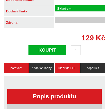
Skladem
Dodací lhůta
Záruka
129
Kč
KOUPIT
porovnat
přidat oblíbený
uložit do PDF
doporučit
Popis produktu