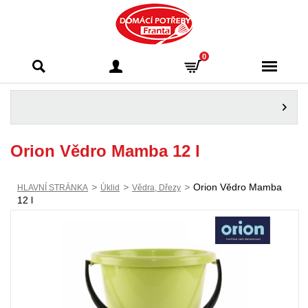
Domácí potřeby
0
Franta - Příbram
Orion Vědro Mamba 12 l
>
>
>
Orion Vědro Mamba
HLAVNÍ STRÁNKA
Úklid
Vědra, Dřezy
12 l