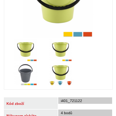
i401_721122
Kód zboží
4 bodů
Nákupem získáte