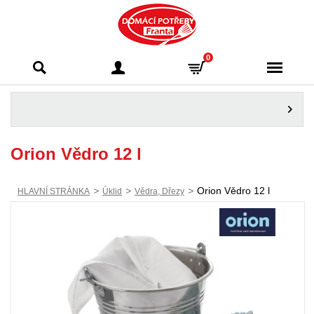
Domácí potřeby
0
Franta - Příbram
Orion Vědro 12 l
>
>
>
Orion Vědro 12 l
HLAVNÍ STRÁNKA
Úklid
Vědra, Dřezy