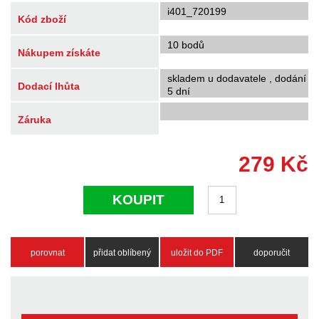
i401_720199
Kód zboží
10 bodů
Nákupem získáte
skladem u dodavatele , dodání
Dodací lhůta
5 dní
Záruka
279
Kč
KOUPIT
porovnat
přidat oblíbený
uložit do PDF
doporučit