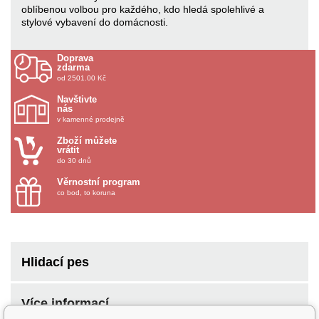
oblíbenou volbou pro každého, kdo hledá spolehlivé a
stylové vybavení do domácnosti.
Doprava
zdarma
od 2501.00 Kč
Navštivte
nás
v kamenné prodejně
Zboží můžete
vrátit
do 30 dnů
Věrnostní program
co bod, to koruna
Hlidací pes
Více informací