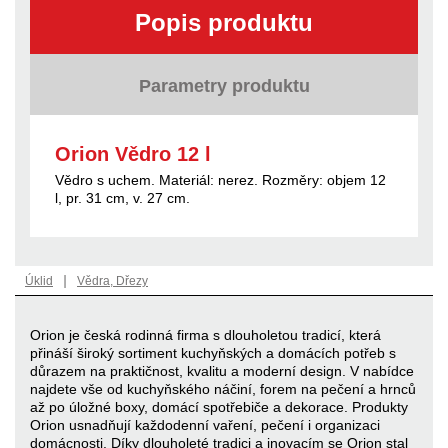
Popis produktu
Parametry produktu
Orion Vědro 12 l
Vědro s uchem. Materiál: nerez. Rozměry: objem 12
l, pr. 31 cm, v. 27 cm.
|
Úklid
Vědra, Dřezy
Orion je česká rodinná firma s dlouholetou tradicí, která
přináší široký sortiment kuchyňských a domácích potřeb s
důrazem na praktičnost, kvalitu a moderní design. V nabídce
najdete vše od kuchyňského náčiní, forem na pečení a hrnců
až po úložné boxy, domácí spotřebiče a dekorace. Produkty
Orion usnadňují každodenní vaření, pečení i organizaci
domácnosti. Díky dlouholeté tradici a inovacím se Orion stal