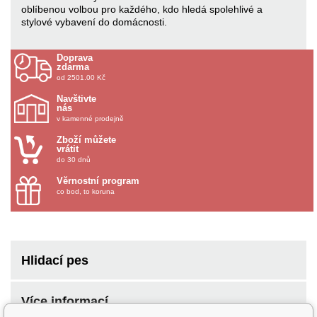
oblíbenou volbou pro každého, kdo hledá spolehlivé a
stylové vybavení do domácnosti.
Doprava
zdarma
od 2501.00 Kč
Navštivte
nás
v kamenné prodejně
Zboží můžete
vrátit
do 30 dnů
Věrnostní program
co bod, to koruna
Hlidací pes
Více informací