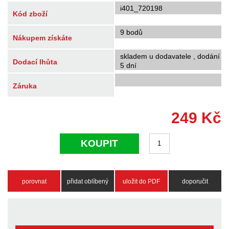
i401_720198
Kód zboží
9 bodů
Nákupem získáte
skladem u dodavatele , dodání
Dodací lhůta
5 dní
Záruka
249
Kč
KOUPIT
porovnat
přidat oblíbený
uložit do PDF
doporučit