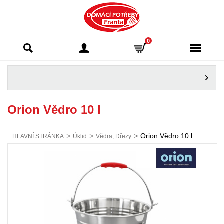
Domácí potřeby
0
Franta - Příbram
Orion Vědro 10 l
>
>
>
Orion Vědro 10 l
HLAVNÍ STRÁNKA
Úklid
Vědra, Dřezy