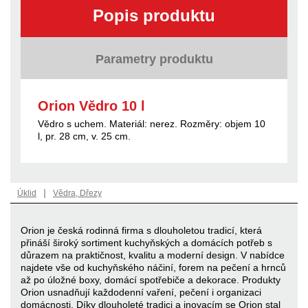
Popis produktu
Parametry produktu
Orion Vědro 10 l
Vědro s uchem. Materiál: nerez. Rozměry: objem 10
l, pr. 28 cm, v. 25 cm.
|
Úklid
Vědra, Dřezy
Orion je česká rodinná firma s dlouholetou tradicí, která
přináší široký sortiment kuchyňských a domácích potřeb s
důrazem na praktičnost, kvalitu a moderní design. V nabídce
najdete vše od kuchyňského náčiní, forem na pečení a hrnců
až po úložné boxy, domácí spotřebiče a dekorace. Produkty
Orion usnadňují každodenní vaření, pečení i organizaci
domácnosti. Díky dlouholeté tradici a inovacím se Orion stal