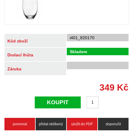
i401_820170
Kód zboží
Skladem
Dodací lhůta
Záruka
349
Kč
KOUPIT
porovnat
přidat oblíbený
uložit do PDF
doporučit