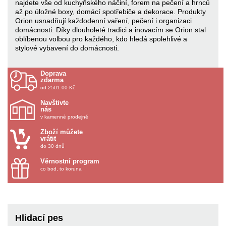
najdete vše od kuchyňského náčiní, forem na pečení a hrnců
až po úložné boxy, domácí spotřebiče a dekorace. Produkty
Orion usnadňují každodenní vaření, pečení i organizaci
domácnosti. Díky dlouholeté tradici a inovacím se Orion stal
oblíbenou volbou pro každého, kdo hledá spolehlivé a
stylové vybavení do domácnosti.
Doprava
zdarma
od 2501.00 Kč
Navštivte
nás
v kamenné prodejně
Zboží můžete
vrátit
do 30 dnů
Věrnostní program
co bod, to koruna
Hlidací pes