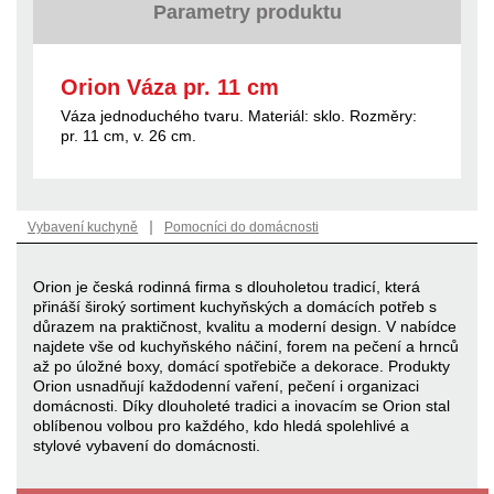
Parametry produktu
Orion Váza pr. 11 cm
Váza jednoduchého tvaru. Materiál: sklo. Rozměry:
pr. 11 cm, v. 26 cm.
|
Vybavení kuchyně
Pomocníci do domácnosti
Orion je česká rodinná firma s dlouholetou tradicí, která
přináší široký sortiment kuchyňských a domácích potřeb s
důrazem na praktičnost, kvalitu a moderní design. V nabídce
najdete vše od kuchyňského náčiní, forem na pečení a hrnců
až po úložné boxy, domácí spotřebiče a dekorace. Produkty
Orion usnadňují každodenní vaření, pečení i organizaci
domácnosti. Díky dlouholeté tradici a inovacím se Orion stal
oblíbenou volbou pro každého, kdo hledá spolehlivé a
stylové vybavení do domácnosti.