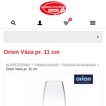
Domácí potřeby
0
Franta - Příbram
Orion Váza pr. 11 cm
>
>
>
HLAVNÍ STRÁNKA
Vybavení kuchyně
Pomocníci do domácnosti
Orion Váza pr. 11 cm