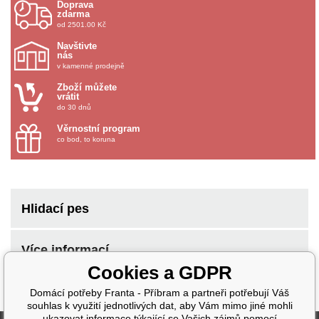
Doprava
zdarma
od 2501.00 Kč
Navštivte
nás
v kamenné prodejně
Zboží můžete
vrátit
do 30 dnů
Věrnostní program
co bod, to koruna
Hlidací pes
Více informací
Cookies a GDPR
Domácí potřeby Franta - Příbram a partneři potřebují Váš
souhlas k využití jednotlivých dat, aby Vám mimo jiné mohli
ukazovat informace týkající se Vašich zájmů pomocí