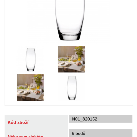
i401_820152
Kód zboží
6 bodů
Nákupem získáte