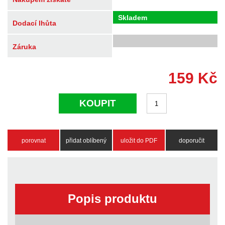
Skladem
Dodací lhůta
Záruka
159
Kč
KOUPIT
porovnat
přidat oblíbený
uložit do PDF
doporučit
Popis produktu