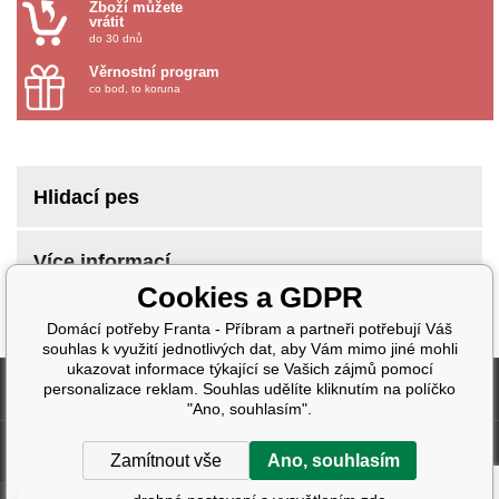
Zboží můžete
vrátit
do 30 dnů
Věrnostní program
co bod, to koruna
Hlidací pes
Více informací
Cookies a GDPR
Domácí potřeby Franta - Příbram a partneři potřebují Váš
souhlas k využití jednotlivých dat, aby Vám mimo jiné mohli
ukazovat informace týkající se Vašich zájmů pomocí
Fakturační údaje
personalizace reklam. Souhlas udělíte kliknutím na políčko
"Ano, souhlasím".
Další informace
Zamítnout vše
Ano, souhlasím