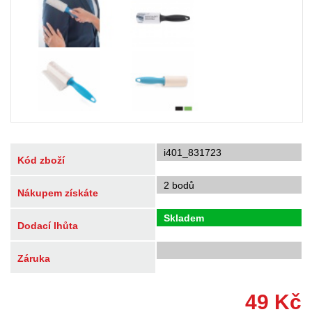
i401_831723
Kód zboží
2 bodů
Nákupem získáte
Skladem
Dodací lhůta
Záruka
49
Kč