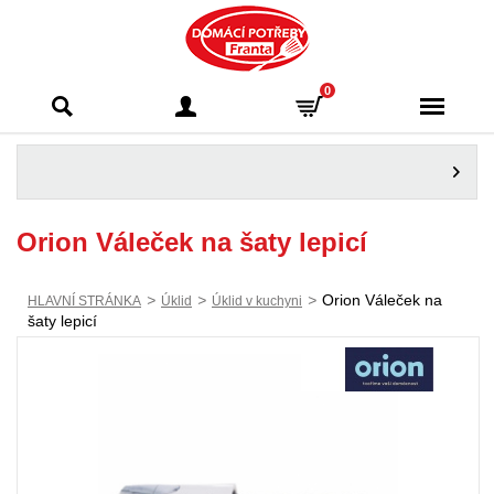
Domácí potřeby
0
Franta - Příbram
Orion Váleček na šaty lepicí
>
>
>
Orion Váleček na
HLAVNÍ STRÁNKA
Úklid
Úklid v kuchyni
šaty lepicí