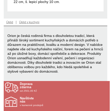
22 cm, š. lepicí plochy 10 cm.
|
Úklid
Úklid v kuchyni
Orion je česká rodinná firma s dlouholetou tradicí, která
přináší široký sortiment kuchyňských a domácích potřeb s
důrazem na praktičnost, kvalitu a moderní design. V nabídce
najdete vše od kuchyňského náčiní, forem na pečení a hrnců
až po úložné boxy, domácí spotřebiče a dekorace. Produkty
Orion usnadňují každodenní vaření, pečení i organizaci
domácnosti. Díky dlouholeté tradici a inovacím se Orion stal
oblíbenou volbou pro každého, kdo hledá spolehlivé a
stylové vybavení do domácnosti.
Doprava
zdarma
od 2501.00 Kč
Navštivte
nás
v kamenné prodejně