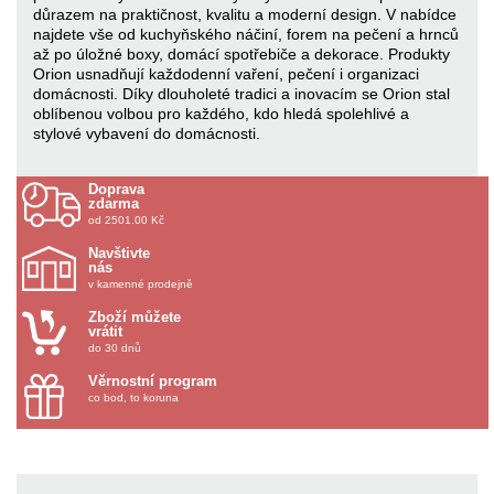
důrazem na praktičnost, kvalitu a moderní design. V nabídce
najdete vše od kuchyňského náčiní, forem na pečení a hrnců
až po úložné boxy, domácí spotřebiče a dekorace. Produkty
Orion usnadňují každodenní vaření, pečení i organizaci
domácnosti. Díky dlouholeté tradici a inovacím se Orion stal
oblíbenou volbou pro každého, kdo hledá spolehlivé a
stylové vybavení do domácnosti.
Doprava
zdarma
od 2501.00 Kč
Navštivte
nás
v kamenné prodejně
Zboží můžete
vrátit
do 30 dnů
Věrnostní program
co bod, to koruna