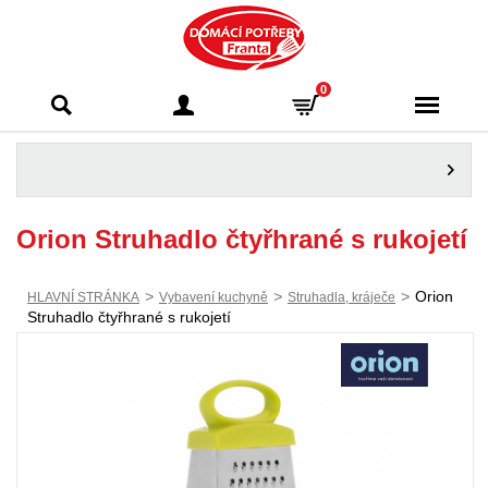
Domácí potřeby
0
Franta - Příbram
Orion Struhadlo čtyřhrané s rukojetí
>
>
>
Orion
HLAVNÍ STRÁNKA
Vybavení kuchyně
Struhadla, kráječe
Struhadlo čtyřhrané s rukojetí