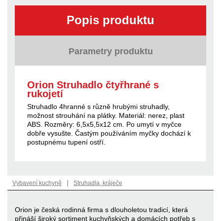
Popis produktu
Parametry produktu
Orion Struhadlo čtyřhrané s
rukojetí
Struhadlo 4hranné s různě hrubými struhadly,
možnost strouhání na plátky. Materiál: nerez, plast
ABS. Rozměry: 6,5x5,5x12 cm. Po umytí v myčce
dobře vysušte. Častým používáním myčky dochází k
postupnému tupení ostří.
|
Vybavení kuchyně
Struhadla, kráječe
Orion je česká rodinná firma s dlouholetou tradicí, která
přináší široký sortiment kuchyňských a domácích potřeb s