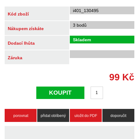
i401_130495
Kód zboží
3 bodů
Nákupem získáte
Skladem
Dodací lhůta
Záruka
99
Kč
KOUPIT
porovnat
přidat oblíbený
uložit do PDF
doporučit