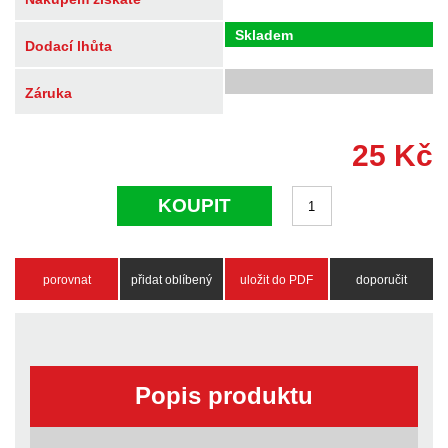
Skladem
Dodací lhůta
Záruka
25
Kč
KOUPIT
porovnat
přidat oblíbený
uložit do PDF
doporučit
Popis produktu