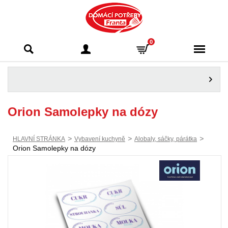
Domácí potřeby
0
Franta - Příbram
Orion Samolepky na dózy
>
>
>
HLAVNÍ STRÁNKA
Vybavení kuchyně
Alobaly, sáčky, párátka
Orion Samolepky na dózy