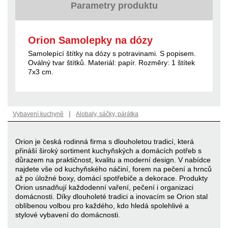
Parametry produktu
Orion Samolepky na dózy
Samolepící štítky na dózy s potravinami. S popisem.
Oválný tvar štítků. Materiál: papír. Rozměry: 1 štítek
7x3 cm.
|
Vybavení kuchyně
Alobaly, sáčky, párátka
Orion je česká rodinná firma s dlouholetou tradicí, která
přináší široký sortiment kuchyňských a domácích potřeb s
důrazem na praktičnost, kvalitu a moderní design. V nabídce
najdete vše od kuchyňského náčiní, forem na pečení a hrnců
až po úložné boxy, domácí spotřebiče a dekorace. Produkty
Orion usnadňují každodenní vaření, pečení i organizaci
domácnosti. Díky dlouholeté tradici a inovacím se Orion stal
oblíbenou volbou pro každého, kdo hledá spolehlivé a
stylové vybavení do domácnosti.