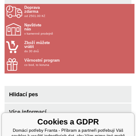
Doprava
zdarma
od 2501.00 Kč
Navštivte
nás
v kamenné prodejně
Zboží můžete
vrátit
do 30 dnů
Věrnostní program
co bod, to koruna
Hlidací pes
Více informací
Cookies a GDPR
Domácí potřeby Franta - Příbram a partneři potřebují Váš
souhlas k využití jednotlivých dat, aby Vám mimo jiné mohli