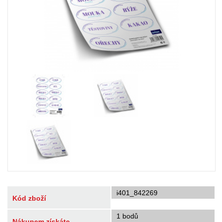
i401_842269
Kód zboží
1 bodů
Nákupem získáte