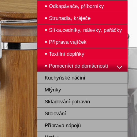
Odkapávače, příborníky
Struhadla, kráječe
Sítka,cedníky, nálevky, pařáčky
Příprava vajíček
Textilní doplňky
Pomocníci do domácnosti
Kuchyňské náčiní
Mlýnky
Skladování potravin
Stolování
Příprava nápojů