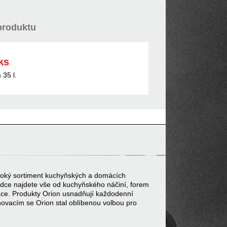
produktu
ks
35 l.
 široký sortiment kuchyňských a domácích
bídce najdete vše od kuchyňského náčiní, forem
ace. Produkty Orion usnadňují každodenní
inovacím se Orion stal oblíbenou volbou pro