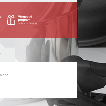
e
Věrnostní
program
co bod, to koruna
í
s dph