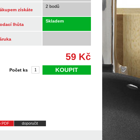
2 bodů
ákupem získáte
Skladem
odací lhůta
áruka
59
Kč
KOUPIT
Počet ks
do PDF
doporučit