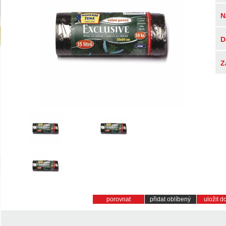
N
D
Z
porovnat
přidat oblíbený
uložit 