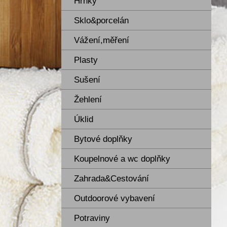
Hrnky
Sklo&porcelán
Vážení,měření
Plasty
Sušení
Žehlení
Úklid
Bytové doplňky
Koupelnové a wc doplňky
Zahrada&Cestování
Outdoorové vybavení
Potraviny