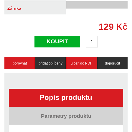
Záruka
129
Kč
KOUPIT
porovnat
přidat oblíbený
uložit do PDF
doporučit
Popis produktu
Parametry produktu