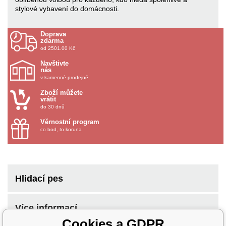
stylové vybavení do domácnosti.
Doprava
zdarma
od 2501.00 Kč
Navštivte
nás
v kamenné prodejně
Zboží můžete
vrátit
do 30 dnů
Věrnostní program
co bod, to koruna
Hlidací pes
Více informací
Cookies a GDPR