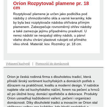
Orion Rozpytovač plamene pr. 18
cm
Rozptylovač plamene je určen jako podložka pod
nádoby z ohnivzdorného skla a varné keramiky, kde
by byla bez rozptylovače nádoba ohřívána přímým
plamenem. Zabezpečuje rovnoměrný ohřev nádoby
a také zamezuje jejímu případnému prasknutí. U
nerez nádobí se neopalují stěny nádob, u pánví
všeho druhu chrání plastové rukojeti od přímého
vlivu ohně. Materiál: kov. Rozměry: pr. 18 cm.
|
Vybavení kuchyně
Pomocníci do domácnosti
Orion je česká rodinná firma s dlouholetou tradicí, která
přináší široký sortiment kuchyňských a domácích potřeb s
důrazem na praktičnost, kvalitu a moderní design. V nabídce
najdete vše od kuchyňského náčiní, forem na pečení a hrnců
až po úložné boxy, domácí spotřebiče a dekorace. Produkty
Orion usnadňují každodenní vaření, pečení i organizaci
domácnosti. Díky dlouholeté tradici a inovacím se Orion stal
oblíbenou volbou pro každého, kdo hledá spolehlivé a