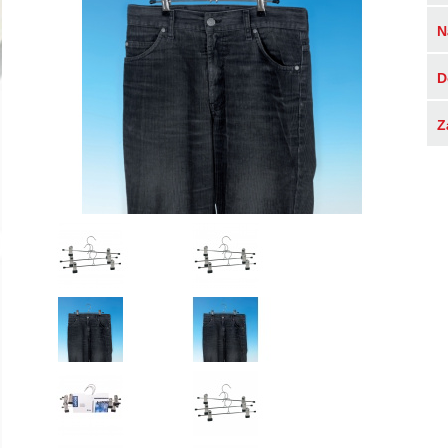
N
D
Z