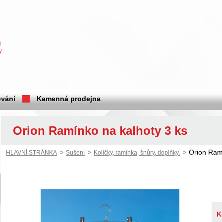
vání
Kamenná prodejna
Orion Ramínko na kalhoty 3 ks
>
>
>
Orion Ram
HLAVNÍ STRÁNKA
Sušení
Kolíčky, ramínka, šnůry, doplňky.
K