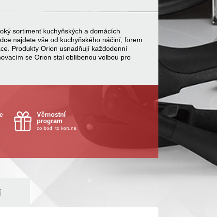
 široký sortiment kuchyňských a domácích
bídce najdete vše od kuchyňského náčiní, forem
ace. Produkty Orion usnadňují každodenní
inovacím se Orion stal oblíbenou volbou pro
e
Věrnostní
program
co bod, to koruna
í