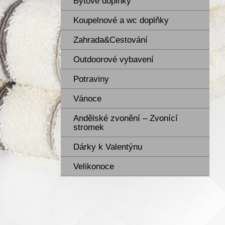
Bytové doplňky
Koupelnové a wc doplňky
Zahrada&Cestování
Outdoorové vybavení
Potraviny
Vánoce
Andělské zvonění – Zvonící
stromek
Dárky k Valentýnu
Velikonoce