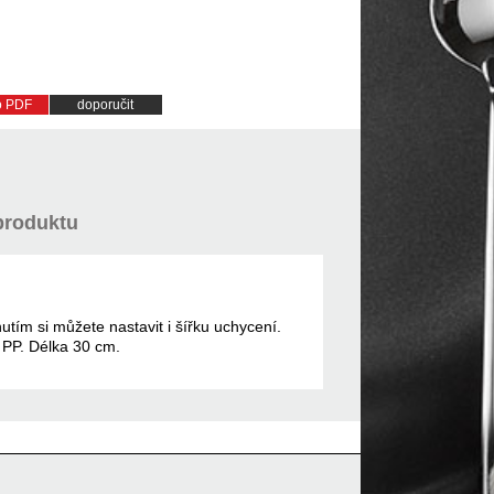
do PDF
doporučit
produktu
utím si můžete nastavit i šířku uchycení.
 PP. Délka 30 cm.