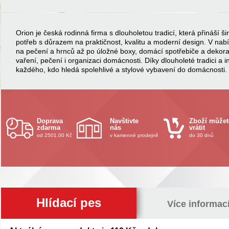
Orion je česká rodinná firma s dlouholetou tradicí, která přináší
potřeb s důrazem na praktičnost, kvalitu a moderní design. V na
na pečení a hrnců až po úložné boxy, domácí spotřebiče a dekor
vaření, pečení i organizaci domácnosti. Díky dlouholeté tradici a 
každého, kdo hledá spolehlivé a stylové vybavení do domácnosti.
Doprava
Navštivte
Zboží můžet
zdarma
nás
vrátit
od 2501.00 Kč
v kamenné prodejně
do 30 dnů
Hlídací pes
Více informac