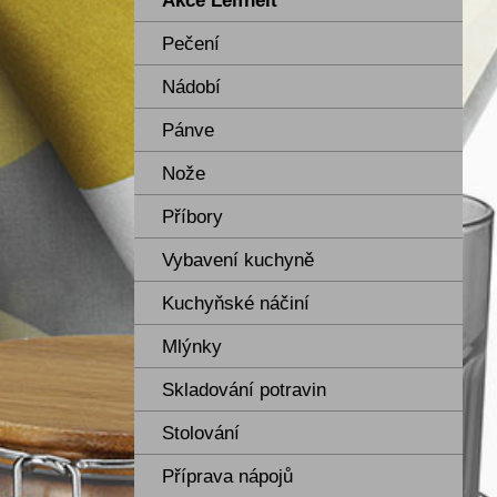
Akce Leifheit
Pečení
Nádobí
Pánve
Nože
Příbory
Vybavení kuchyně
Kuchyňské náčiní
Mlýnky
Skladování potravin
Stolování
Příprava nápojů