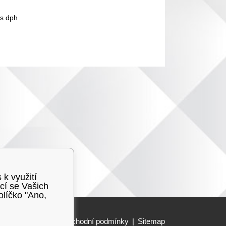
s dph
 k využití
cí se Vašich
olíčko "Ano,
Obchodní podmínky
|
Sitemap