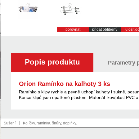
porovnat
přidat oblíbený
uložit 
Popis produktu
Parametry 
Orion Ramínko na kalhoty 3 ks
Ramínko s klipy rychle a pevně uchopí kalhoty i sukně, posun
Konce klipů jsou opatřené plastem. Materiál: kov/plast PVC a
|
Sušení
Kolíčky, ramínka, šnůry, doplňky.