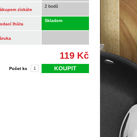
2 bodů
ákupem získáte
Skladem
odací lhůta
áruka
119
Kč
KOUPIT
Počet ks