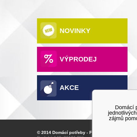
NOVINKY
VÝPRODEJ
AKCE
Domácí po
jednotlivýc
zájmů pomoc
© 2014 Domácí potřeby - Franta