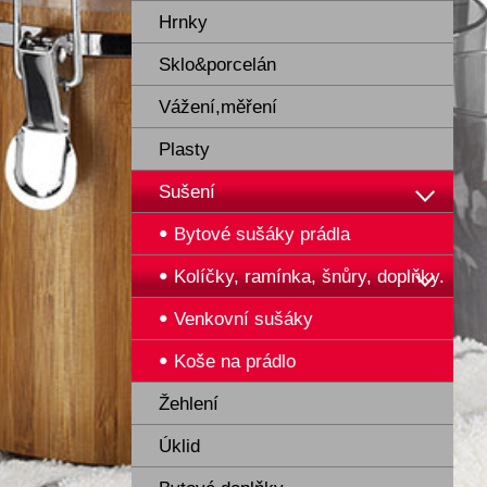
Hrnky
Sklo&porcelán
Vážení,měření
Plasty
Sušení
Bytové sušáky prádla
Kolíčky, ramínka, šnůry, doplňky.
Venkovní sušáky
Koše na prádlo
Žehlení
Úklid