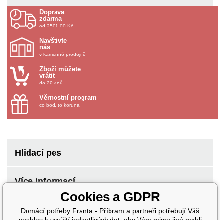
Doprava
zdarma
od 2501.00 Kč
Navštivte
nás
v kamenné prodejně
Zboží můžete
vrátit
do 30 dnů
Věrnostní program
co bod, to koruna
Hlidací pes
Více informací
Cookies a GDPR
Domácí potřeby Franta - Příbram a partneři potřebují Váš
souhlas k využití jednotlivých dat, aby Vám mimo jiné mohli