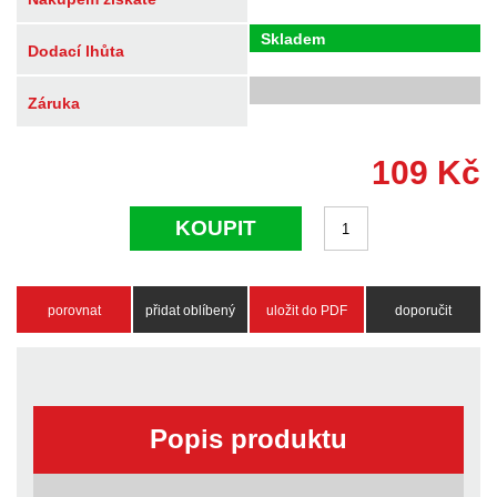
Skladem
Dodací lhůta
Záruka
109
Kč
KOUPIT
porovnat
přidat oblíbený
uložit do PDF
doporučit
Popis produktu