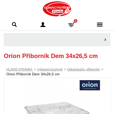
Domácí potřeby
0
Franta - Příbram
Orion Příborník Dem 34x26,5 cm
>
>
>
HLAVNÍ STRÁNKA
Vybavení kuchyně
Odkapávače, příborníky
Orion Příborník Dem 34x26,5 cm