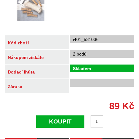
i401_531036
Kód zboží
2 bodů
Nákupem získáte
Skladem
Dodací lhůta
Záruka
89
Kč
KOUPIT