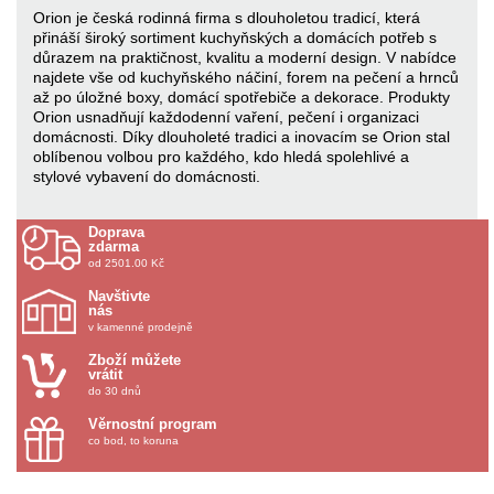
Orion je česká rodinná firma s dlouholetou tradicí, která
přináší široký sortiment kuchyňských a domácích potřeb s
důrazem na praktičnost, kvalitu a moderní design. V nabídce
najdete vše od kuchyňského náčiní, forem na pečení a hrnců
až po úložné boxy, domácí spotřebiče a dekorace. Produkty
Orion usnadňují každodenní vaření, pečení i organizaci
domácnosti. Díky dlouholeté tradici a inovacím se Orion stal
oblíbenou volbou pro každého, kdo hledá spolehlivé a
stylové vybavení do domácnosti.
Doprava
zdarma
od 2501.00 Kč
Navštivte
nás
v kamenné prodejně
Zboží můžete
vrátit
do 30 dnů
Věrnostní program
co bod, to koruna