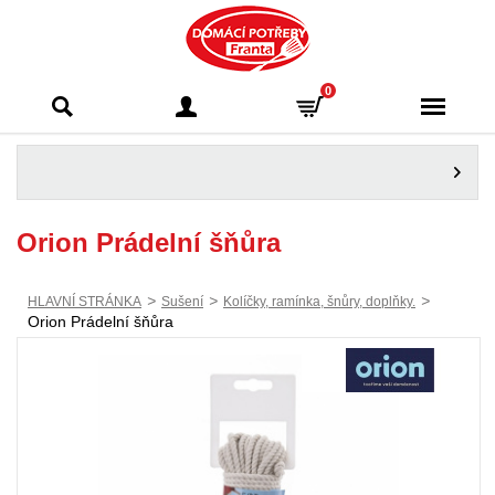
Domácí potřeby
0
Franta - Příbram
Orion Prádelní šňůra
>
>
>
HLAVNÍ STRÁNKA
Sušení
Kolíčky, ramínka, šnůry, doplňky.
Orion Prádelní šňůra