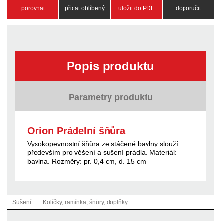
porovnat
přidat oblíbený
uložit do PDF
doporučit
Popis produktu
Parametry produktu
Orion Prádelní šňůra
Vysokopevnostní šňůra ze stáčené bavlny slouží
především pro věšení a sušení prádla. Materiál:
bavlna. Rozměry: pr. 0,4 cm, d. 15 cm.
|
Sušení
Kolíčky, ramínka, šnůry, doplňky.