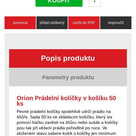
KOUPIT
porovnat
přidat oblíbený
uložit do PDF
doporučit
Popis produktu
Parametry produktu
Orion Prádelní kolíčky v košíku 50
ks
Pevné prádelní kolíčky spolehlivě udrží prádlo na
šňůře. Sada 50 ks ve skládacím košíčku, který lze
pomocí háčku zavěsit na šňůru nebo sušák a kolíčky
jsou tak při věšení prádla pohodlně po ruce. Ve
složeném stavu zabere košík s kolíčky jen minimum