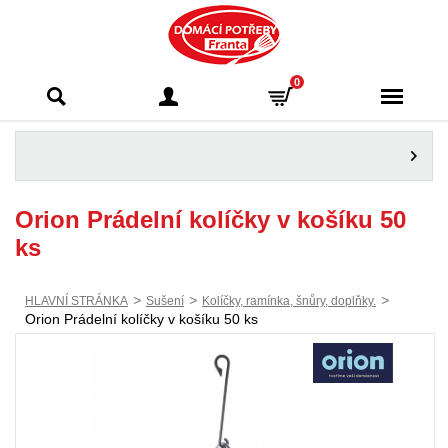
Domácí potřeby
0
Franta - Příbram
Orion Prádelní kolíčky v košíku 50
ks
>
>
>
HLAVNÍ STRÁNKA
Sušení
Kolíčky, ramínka, šnůry, doplňky.
Orion Prádelní kolíčky v košíku 50 ks