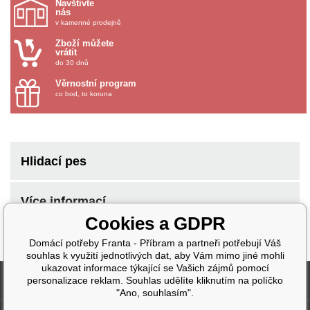
Navštivte
nás
v kamenné prodejně
Zboží můžete
vrátit
do 30 dnů
Věrnostní program
co bod, to koruna
Hlidací pes
Více informací
Cookies a GDPR
Domácí potřeby Franta - Příbram a partneři potřebují Váš
souhlas k využití jednotlivých dat, aby Vám mimo jiné mohli
ukazovat informace týkající se Vašich zájmů pomocí
Fakturační údaje
personalizace reklam. Souhlas udělíte kliknutím na políčko
"Ano, souhlasím".