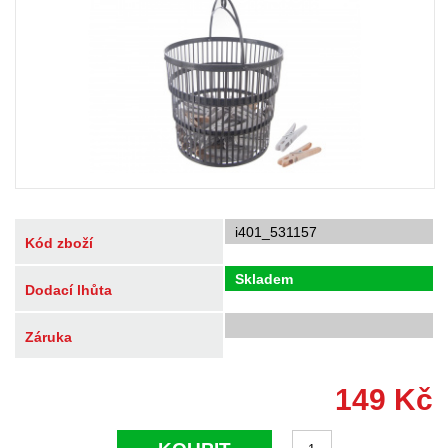
i401_531157
Kód zboží
Skladem
Dodací lhůta
Záruka
149
Kč