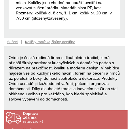
místa. Kolíčky jsou vhodné na použití uvnitř i na
venkovní sušení prádla. Materiál: plast PP, kov.
Rozměry: kolíček d. 8 cm, š. 1 cm, košík pr. 20 cm, v.
7/38 cm (složený/zavěšený).
|
Sušení
Kolíčky, ramínka, šnůry, doplňky.
Orion je česká rodinná firma s dlouholetou tradicí, která
přináší široký sortiment kuchyňských a domácích potřeb s
důrazem na praktičnost, kvalitu a moderní design. V nabídce
najdete vše od kuchyňského náčiní, forem na pečení a hrnců
až po úložné boxy, domácí spotřebiče a dekorace. Produkty
Orion usnadňují každodenní vaření, pečení i organizaci
domácnosti. Díky dlouholeté tradici a inovacím se Orion stal
oblíbenou volbou pro každého, kdo hledá spolehlivé a
stylové vybavení do domácnosti.
Doprava
zdarma
od 2501.00 Kč