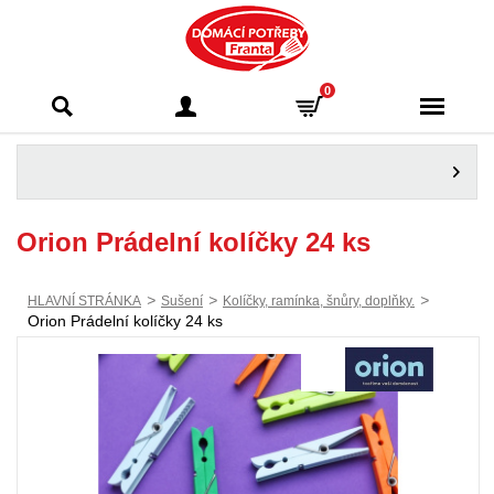
Domácí potřeby
0
Franta - Příbram
Orion Prádelní kolíčky 24 ks
>
>
>
HLAVNÍ STRÁNKA
Sušení
Kolíčky, ramínka, šnůry, doplňky.
Orion Prádelní kolíčky 24 ks