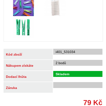
i401_531034
Kód zboží
2 bodů
Nákupem získáte
Skladem
Dodací lhůta
Záruka
79
Kč