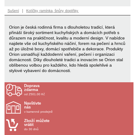
|
Sušení
Kolíčky, ramínka, šnůry, doplňky.
Orion je česká rodinná firma s dlouholetou tradicí, která
přináší široký sortiment kuchyňských a domácích potřeb s
důrazem na praktičnost, kvalitu a moderní design. V nabídce
najdete vše od kuchyňského náčiní, forem na pečení a hrnců
až po úložné boxy, domácí spotřebiče a dekorace. Produkty
Orion usnadňují každodenní vaření, pečení i organizaci
domácnosti. Díky dlouholeté tradici a inovacím se Orion stal
oblíbenou volbou pro každého, kdo hledá spolehlivé a
stylové vybavení do domácnosti.
Doprava
zdarma
od 2501.00 Kč
Navštivte
nás
v kamenné prodejně
Zboží můžete
vrátit
do 30 dnů