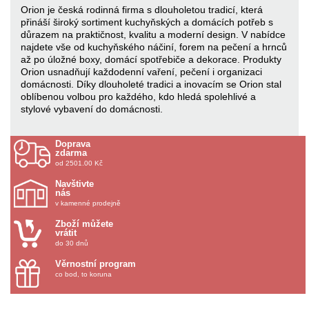
Orion je česká rodinná firma s dlouholetou tradicí, která
přináší široký sortiment kuchyňských a domácích potřeb s
důrazem na praktičnost, kvalitu a moderní design. V nabídce
najdete vše od kuchyňského náčiní, forem na pečení a hrnců
až po úložné boxy, domácí spotřebiče a dekorace. Produkty
Orion usnadňují každodenní vaření, pečení i organizaci
domácnosti. Díky dlouholeté tradici a inovacím se Orion stal
oblíbenou volbou pro každého, kdo hledá spolehlivé a
stylové vybavení do domácnosti.
Doprava
zdarma
od 2501.00 Kč
Navštivte
nás
v kamenné prodejně
Zboží můžete
vrátit
do 30 dnů
Věrnostní program
co bod, to koruna