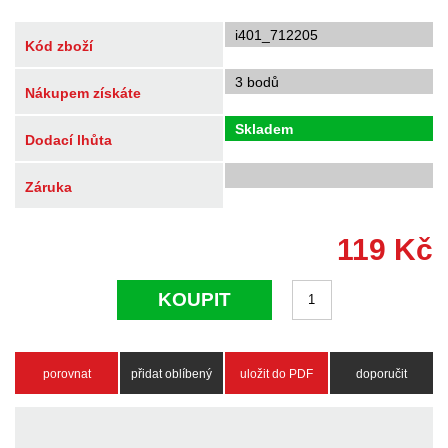
i401_712205
Kód zboží
3 bodů
Nákupem získáte
Skladem
Dodací lhůta
Záruka
119
Kč
KOUPIT
porovnat
přidat oblíbený
uložit do PDF
doporučit