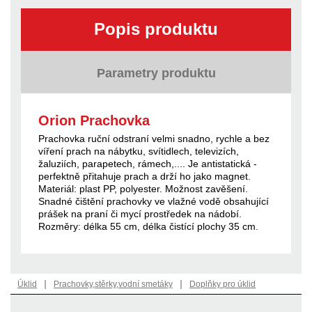
Popis produktu
Parametry produktu
Orion Prachovka
Prachovka ruční odstraní velmi snadno, rychle a bez
víření prach na nábytku, svítidlech, televizích,
žaluziích, parapetech, rámech,.... Je antistatická -
perfektně přitahuje prach a drží ho jako magnet.
Materiál: plast PP, polyester. Možnost zavěšení.
Snadné čištění prachovky ve vlažné vodě obsahující
prášek na praní či mycí prostředek na nádobí.
Rozměry: délka 55 cm, délka čistící plochy 35 cm.
|
|
Úklid
Prachovky,stěrky,vodní smetáky
Doplňky pro úklid