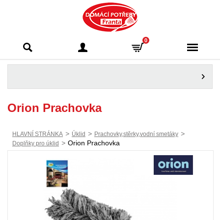
Domácí potřeby
0
Franta - Příbram
Orion Prachovka
>
>
>
HLAVNÍ STRÁNKA
Úklid
Prachovky,stěrky,vodní smetáky
>
Orion Prachovka
Doplňky pro úklid