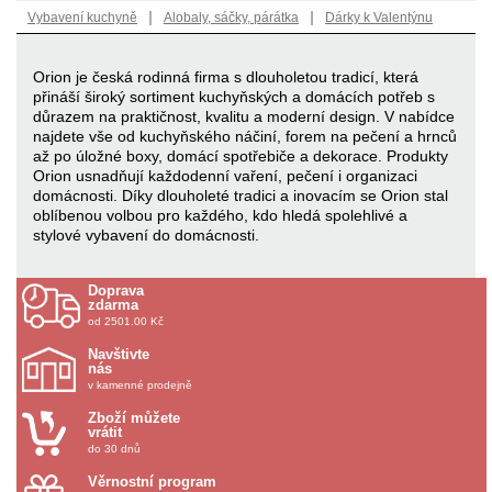
|
|
Vybavení kuchyně
Alobaly, sáčky, párátka
Dárky k Valentýnu
Orion je česká rodinná firma s dlouholetou tradicí, která
přináší široký sortiment kuchyňských a domácích potřeb s
důrazem na praktičnost, kvalitu a moderní design. V nabídce
najdete vše od kuchyňského náčiní, forem na pečení a hrnců
až po úložné boxy, domácí spotřebiče a dekorace. Produkty
Orion usnadňují každodenní vaření, pečení i organizaci
domácnosti. Díky dlouholeté tradici a inovacím se Orion stal
oblíbenou volbou pro každého, kdo hledá spolehlivé a
stylové vybavení do domácnosti.
Doprava
zdarma
od 2501.00 Kč
Navštivte
nás
v kamenné prodejně
Zboží můžete
vrátit
do 30 dnů
Věrnostní program