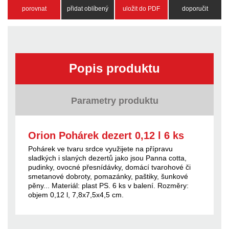
porovnat
přidat oblíbený
uložit do PDF
doporučit
Popis produktu
Parametry produktu
Orion Pohárek dezert 0,12 l 6 ks
Pohárek ve tvaru srdce využijete na přípravu
sladkých i slaných dezertů jako jsou Panna cotta,
pudinky, ovocné přesnídávky, domácí tvarohové či
smetanové dobroty, pomazánky, paštiky, šunkové
pěny... Materiál: plast PS. 6 ks v balení. Rozměry:
objem 0,12 l, 7,8x7,5x4,5 cm.