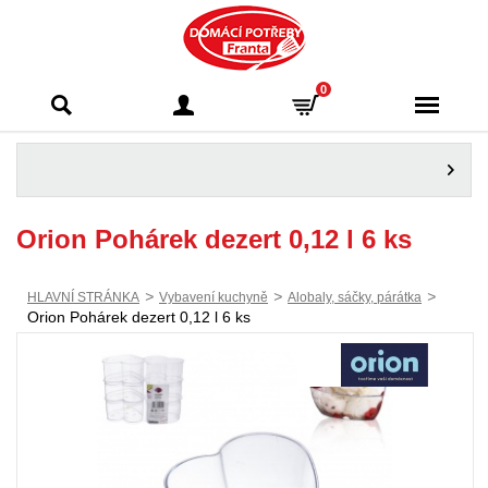
Domácí potřeby
0
Franta - Příbram
Orion Pohárek dezert 0,12 l 6 ks
>
>
>
HLAVNÍ STRÁNKA
Vybavení kuchyně
Alobaly, sáčky, párátka
Orion Pohárek dezert 0,12 l 6 ks