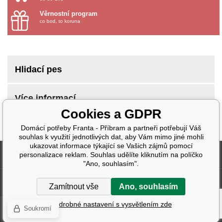
Věrnostní program
co bod, to koruna
Hlidací pes
Více informací
Cookies a GDPR
Domácí potřeby Franta - Příbram a partneři potřebují Váš
souhlas k využití jednotlivých dat, aby Vám mimo jiné mohli
ukazovat informace týkající se Vašich zájmů pomocí
Fakturační údaje
personalizace reklam. Souhlas udělíte kliknutím na políčko
"Ano, souhlasím".
Další informace
Zamítnout vše
Ano, souhlasím
Podrobné nastavení s vysvětlením zde
Soukromí
Tvorba a pronájem eshopů
BINARGON.cz
| Design:
Smartim.cz