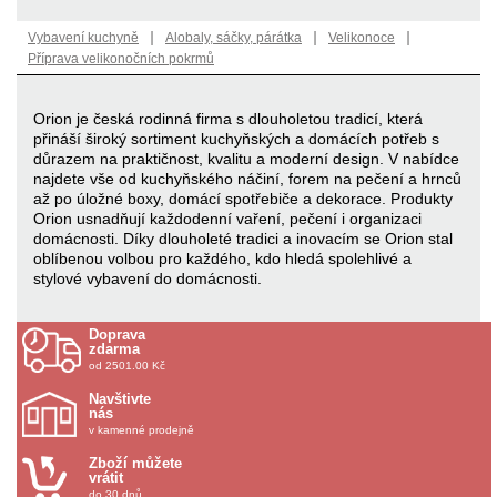
|
|
|
Vybavení kuchyně
Alobaly, sáčky, párátka
Velikonoce
Příprava velikonočních pokrmů
Orion je česká rodinná firma s dlouholetou tradicí, která
přináší široký sortiment kuchyňských a domácích potřeb s
důrazem na praktičnost, kvalitu a moderní design. V nabídce
najdete vše od kuchyňského náčiní, forem na pečení a hrnců
až po úložné boxy, domácí spotřebiče a dekorace. Produkty
Orion usnadňují každodenní vaření, pečení i organizaci
domácnosti. Díky dlouholeté tradici a inovacím se Orion stal
oblíbenou volbou pro každého, kdo hledá spolehlivé a
stylové vybavení do domácnosti.
Doprava
zdarma
od 2501.00 Kč
Navštivte
nás
v kamenné prodejně
Zboží můžete
vrátit
do 30 dnů