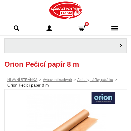
Domácí potřeby
0
Franta - Příbram
Orion Pečicí papír 8 m
>
>
>
HLAVNÍ STRÁNKA
Vybavení kuchyně
Alobaly, sáčky, párátka
Orion Pečicí papír 8 m