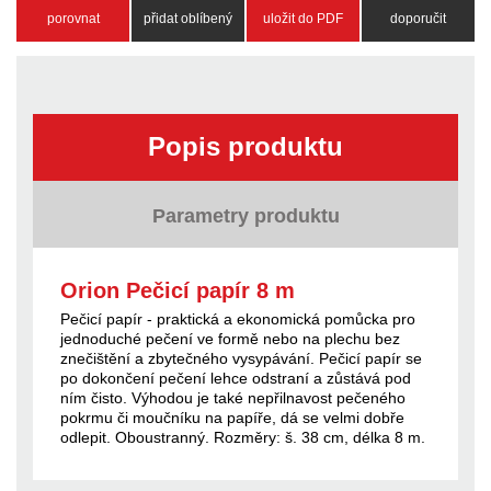
porovnat
přidat oblíbený
uložit do PDF
doporučit
Popis produktu
Parametry produktu
Orion Pečicí papír 8 m
Pečicí papír - praktická a ekonomická pomůcka pro
jednoduché pečení ve formě nebo na plechu bez
znečištění a zbytečného vysypávání. Pečicí papír se
po dokončení pečení lehce odstraní a zůstává pod
ním čisto. Výhodou je také nepřilnavost pečeného
pokrmu či moučníku na papíře, dá se velmi dobře
odlepit. Oboustranný. Rozměry: š. 38 cm, délka 8 m.