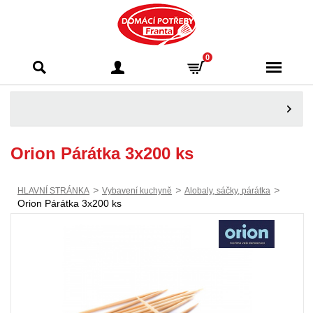
Domácí potřeby
0
Franta - Příbram
Orion Párátka 3x200 ks
>
>
>
HLAVNÍ STRÁNKA
Vybavení kuchyně
Alobaly, sáčky, párátka
Orion Párátka 3x200 ks