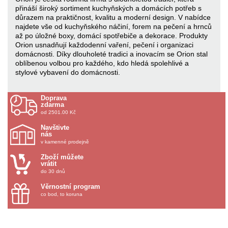
přináší široký sortiment kuchyňských a domácích potřeb s
důrazem na praktičnost, kvalitu a moderní design. V nabídce
najdete vše od kuchyňského náčiní, forem na pečení a hrnců
až po úložné boxy, domácí spotřebiče a dekorace. Produkty
Orion usnadňují každodenní vaření, pečení i organizaci
domácnosti. Díky dlouholeté tradici a inovacím se Orion stal
oblíbenou volbou pro každého, kdo hledá spolehlivé a
stylové vybavení do domácnosti.
Doprava
zdarma
od 2501.00 Kč
Navštivte
nás
v kamenné prodejně
Zboží můžete
vrátit
do 30 dnů
Věrnostní program
co bod, to koruna