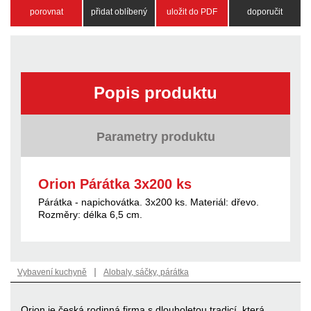
porovnat
přidat oblíbený
uložit do PDF
doporučit
Popis produktu
Parametry produktu
Orion Párátka 3x200 ks
Párátka - napichovátka. 3x200 ks. Materiál: dřevo.
Rozměry: délka 6,5 cm.
|
Vybavení kuchyně
Alobaly, sáčky, párátka
Orion je česká rodinná firma s dlouholetou tradicí, která