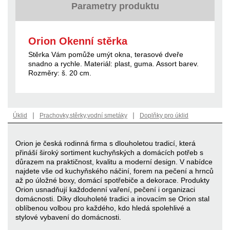
Parametry produktu
Orion Okenní stěrka
Stěrka Vám pomůže umýt okna, terasové dveře
snadno a rychle. Materiál: plast, guma. Assort barev.
Rozměry: š. 20 cm.
|
|
Úklid
Prachovky,stěrky,vodní smetáky
Doplňky pro úklid
Orion je česká rodinná firma s dlouholetou tradicí, která
přináší široký sortiment kuchyňských a domácích potřeb s
důrazem na praktičnost, kvalitu a moderní design. V nabídce
najdete vše od kuchyňského náčiní, forem na pečení a hrnců
až po úložné boxy, domácí spotřebiče a dekorace. Produkty
Orion usnadňují každodenní vaření, pečení i organizaci
domácnosti. Díky dlouholeté tradici a inovacím se Orion stal
oblíbenou volbou pro každého, kdo hledá spolehlivé a
stylové vybavení do domácnosti.