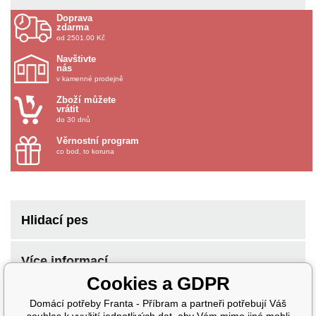
Doprava
zdarma
od 2501.00 Kč
Navštivte
nás
v kamenné prodejně
Zboží můžete
vrátit
do 30 dnů
Věrnostní program
co bod, to koruna
Hlidací pes
Více informací
Cookies a GDPR
Domácí potřeby Franta - Příbram a partneři potřebují Váš