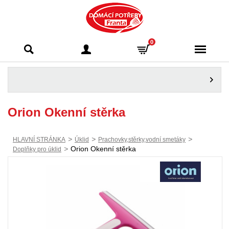
Domácí potřeby
0
Franta - Příbram
Orion Okenní stěrka
>
>
>
HLAVNÍ STRÁNKA
Úklid
Prachovky,stěrky,vodní smetáky
>
Orion Okenní stěrka
Doplňky pro úklid