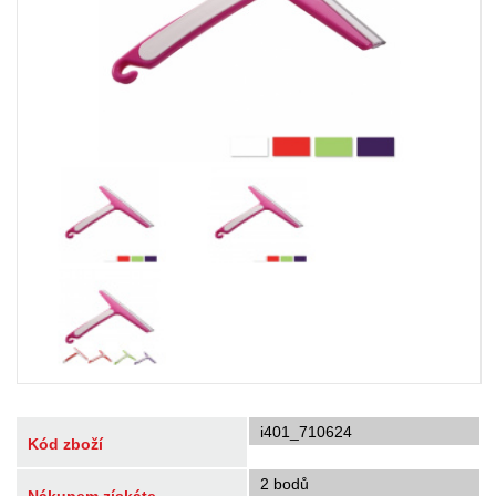
i401_710624
Kód zboží
2 bodů