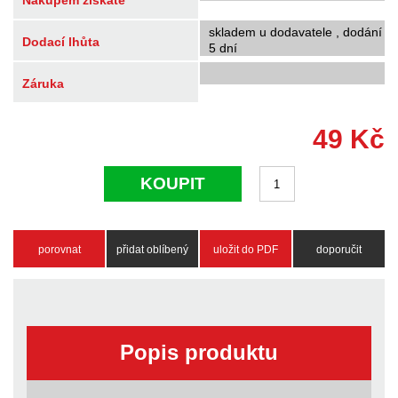
Nákupem získáte
skladem u dodavatele , dodání
Dodací lhůta
5 dní
Záruka
49
Kč
KOUPIT
porovnat
přidat oblíbený
uložit do PDF
doporučit
Popis produktu